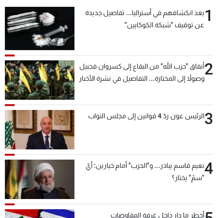
1
بعد انكشافهم في أستراليا... تفاصيل جديدة
عن توقيف "شبكة الكوكايين"
2
أنفاق "حزب الله" من البقاع إلى كسروان فجبيل
وصولاً إلى المختارة... التفاصيل في نشرة الأخبار
بعد قليل
3
الرئيس عون ردّ 4 قوانين إلى مجلس النواب
4
نعيم قاسم يبادر... و"الحزب" أمام خيارين: أيّ
"سمّ" يختار؟
5
أخطر ما دار داخل غرفة المفاوضات