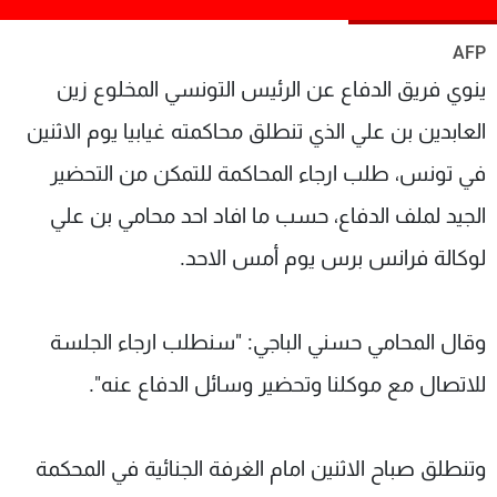
شاهد البرامج
AFP
الترددات
ينوي فريق الدفاع عن الرئيس التونسي المخلوع زين
عن MTV
وظائف
العابدين بن علي الذي تنطلق محاكمته غيابيا يوم الاثنين
الإنـتـاج
تواصل معنا
في تونس، طلب ارجاء المحاكمة للتمكن من التحضير
لاعلاناتكم
شروط الإسـتخدام
سياسة الخصوصية
الجيد لملف الدفاع، حسب ما افاد احد محامي بن علي
لوكالة فرانس برس يوم أمس الاحد.
وقال المحامي حسني الباجي: "سنطلب ارجاء الجلسة
للاتصال مع موكلنا وتحضير وسائل الدفاع عنه".
وتنطلق صباح الاثنين امام الغرفة الجنائية في المحكمة