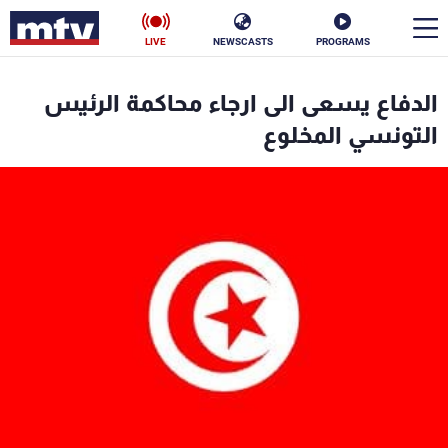
LIVE
NEWSCASTS
PROGRAMS
en
الدفاع يسعى الى ارجاء محاكمة الرئيس
الأخبار
التونسي المخلوع
سياسة
ناس
إقتصاد
فن
منوعات
رياضة
كأس العالم
البرامج
جدول البرامج