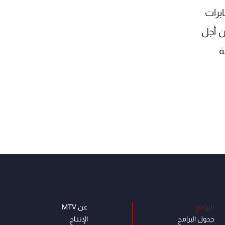
برات
ن أجل
ة
البرامج
عن MTV
جدول البرامج
الإنـتـاج