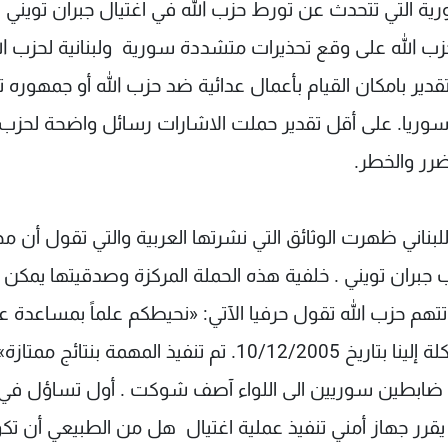
ية التي تتحدث عن تورط حزب الله في اغتيال جبران تويني
 حزب الله على وقع تحذيرات متشددة سورية ولبنانية لحزب ال
قدير بامكان القيام بأعمال عدائية ضد حزب الله أو جمهوره 
وريا. على أقل تقدير حملت الاشارات رسائل واضحة لحزب ا
ر والخطر.
لبناني ظهرت الوثائق التي نشرتها العربية والتي تقول أن مخ
جبران تويني . خلفية هذه الحملة المركزة وصدقيتها يمكن 
 تتهم حزب الله تقول حرفيا الآتي: «نحيطكم علماً بمساعدة ع
من مخابرات حزب الله، بخصوص المهمة 213 الموكلة إلينا بتاريخ 10/12/2005. تم تنفيذ المهمة بنتائج ممتاز
يخ 12/12/2005 ومرفوعة من ضابطين سوريين الى اللواء آصف شوكت . أول تساؤل ف
قرر جهاز أمني تنفيذ عملية اغتيال هل من الطبيعي أن تك