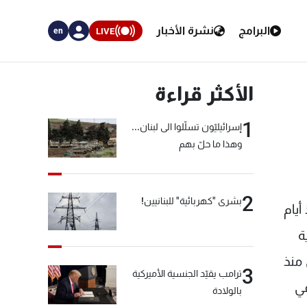
البرامج
نشرة الأخبار
LIVE
en
الأكثر قراءة
1
إسرائيليّون تسلّلوا الى لبنان...
وهذا ما حلّ بهم
2
بشرى "كهربائية" للبنانيين!
أيام
ة
منذ
3
ترامب يقيّد الجنسية الأميركية
في
بالولادة