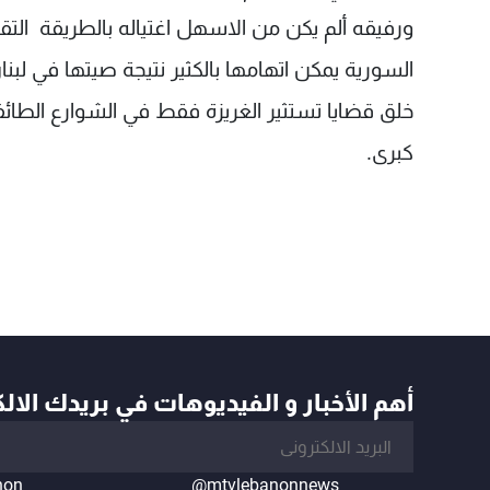
ورفيقه ألم يكن من الاسهل اغتياله بالطريقة التق
السورية يمكن اتهامها بالكثير نتيجة صيتها في لبن
خلق قضايا تستثير الغريزة فقط في الشوارع الطائفية
كبرى.
أهم الأخبار و الفيديوهات في بريدك الال
non
@mtvlebanonnews