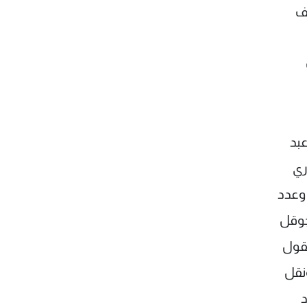
ف
عبد
ري
 وعدد
جوقل
تقول
ونقل
د