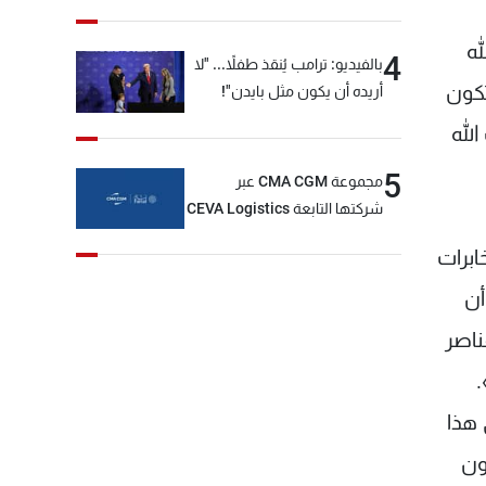
له
4
بالفيديو: ترامب يُنقذ طفلاً... "لا
تكون
أريده أن يكون مثل بايدن"!
لله
5
مجموعة CMA CGM عبر
شركتها التابعة CEVA Logistics
تُنجز الاستحواذ على مجموعة
ابرات
فتّال
أن
ناصر
ة».
ي هذا
ون