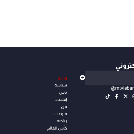
كتروني
الأخبار
سياسة
@mtvleba
ناس
إقتصاد
فن
منوعات
رياضة
كأس العالم