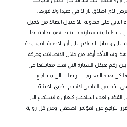
نتجت عن اطلاق النار عليها في الملولة قبل حوالى ال4 أشهر كما أكد أنه كان ضمن الموكب
ض لاي اطلاق نار لا في صيدا ولا غيرها.
2 ايلول أي في اليوم الثاني على محاولة اللااغتيال اتصالا من كميل
، وطلبا منه سيارته فاعتقد انهما بحاجة لها
 على وسائل الاعلام على أن الاصابة الموجودة
هذا وتم التأكد أيضا من خلال الاتصالات وحركة
بين رقم هيكل السيارة التي تمت معاينتها في
فسها.كل هذه المعلومات وصلت الى مسامع
ي الخميس الماضي لاتهام القوى الامنية
القضاء لعدم استدعاء كنعان والاستماع الى
قرر التراجع عن المؤتمر الصحفي وعن كل رواية