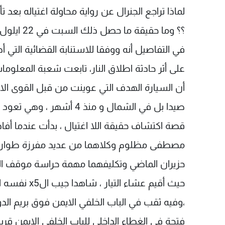
لماذا تراجع الجنرال عن رواية محاولة اغتياله بعد 
؟؟ وما حقيقة ما حصل ذلك السبت في 22 ايلول الماضي أثناء مرور موكبه في صيدا؟؟
في التفاصيل أنه ووفقا للاستنابة القضائية التي 
على أثر حادثة اطلاق النار، تابعت شعبة المعلوما
أن السيارة الهدف التي عوينت من قبل القوى ال
صيدا بل في الشمال و منذ 4 أشهر ، وهي تعود لنديم كنعان الذي ينتمي الى التيار الوطني الحر .
قصة اكتشاف حقيقة اللا اغتيال ، بدأت عندما أفا
مصطفى مظلوم وكلاهما من عديد مفرزة طوارئ زح
حزيران الماضي وتكليفهما مهمة حراسة موقف 
حيث أقيم عشاء
،وفيه ثقب في الباب الخلفي الايمن فوق بريم
فتحة في الغطاء الداخلي للباب الخلفي الايمن قر