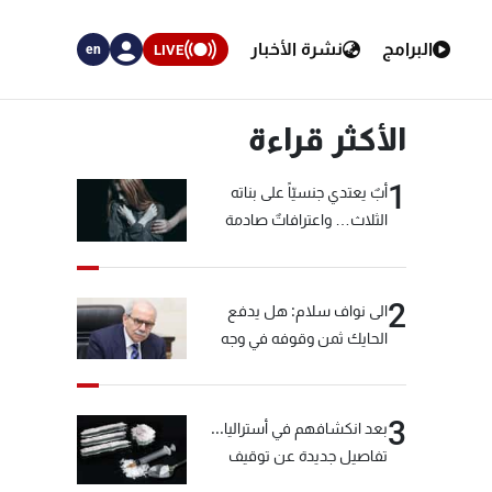
البرامج
نشرة الأخبار
LIVE
en
الأكثر قراءة
1
أبٌ يعتدي جنسيّاً على بناته
الثلاث… واعترافاتٌ صادمة
2
الى نواف سلام: هل يدفع
الحايك ثمن وقوفه في وجه
خيّاط؟
3
بعد انكشافهم في أستراليا...
تفاصيل جديدة عن توقيف
"شبكة الكوكايين"