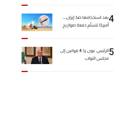
4
بعد استخدامها ضدّ إيران...
أميركا تتسلّم دفعة صواريخ
كبيرة!
5
الرئيس عون ردّ 4 قوانين إلى
مجلس النواب