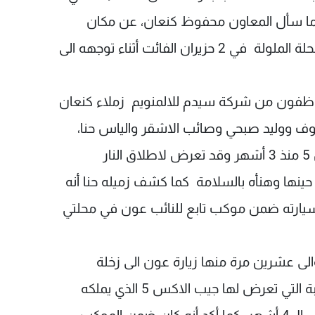
ندما سأل المعاون محفوظ كنعان، عن مكان
اصابة سيارته أجاب بأنه تعرض لاطلاق النار في محلة الملولة في 2 حزيران الفائت أثناء توجهه الى
وظفون من شركة سيدم للالمنويم زملاء كنعان
ف ووليد صبحي وصائب الاشقر والياس حنا،
وأكد جميعهم أنهم شاهدوا الجيب نوع البم أكس 5 منذ 3 أشهر وقد تعرض لاطلاق النار
ينها وهنأه بالسلامة كما كشف زميله حنا أنه
ول الفائت يتوجه بسيارته ضمن موكب تابع للنائب عون في محلتي
ى عشرين مرة منها زيارة عون الى زخلة
وشركة الكهرباء وجزين ، أكد في إفادته أن الاصابة التي تعرض لها جيب الاكس 5 الذي يملكه