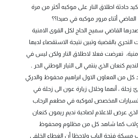
تأكيد حادثة اطلاق النار على موكبه أكثر من مرة
أصدرها القاضي سميح الحاج لكل القوى الامنية
ت التحري بالقضية وتبين نتيجة الاستقصاء لديها
امنية، تعرضت فعلا لاطلاق النار ولكن ليس في
د كل من المعاون الاول ابراهيم محفوظ والدركي
لة ، أنهما وخلال زيارة عون الى زحلة في
السيارات المخصص لموكبه في مطعم الرحاب
 التيار ، شاهدا جيب الx5 نفسه الذي عرض للاعلام لصاحبة نديم ريمون كنعان
 الدولاب كما شاهد كل من مظلوم ومحفوظ
ب مسكة فتحة الباب ولاحظا أن الغطاء الخلفي