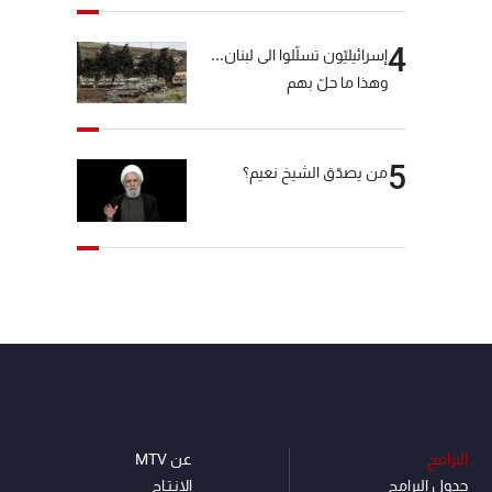
4
إسرائيليّون تسلّلوا الى لبنان...
وهذا ما حلّ بهم
5
من يصدّق الشيخ نعيم؟
البرامج
عن MTV
جدول البرامج
الإنـتـاج