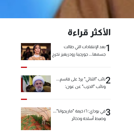
الأكثر قراءة
1
بعد الإنتقادات التي طالت
جسمها... جورجينا رودريغيز تخرج
عن صمتها
2
نائب "الثنائي" يردّ على قاسم...
ونائب "الحزب" عن عون:
"انشالله خير"
3
في بوداي: ١٦ خيمة "ماريجوانا"...
وضبط أسلحة وذخائر