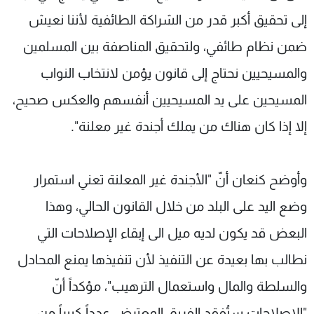
شاهد البرامج
إلى تحقيق أكبر قدر من الشراكة الطائفية لأننا نعيش
الترددات
ضمن نظام طائفي، ولتحقيق المناصفة بين المسلمين
والمسيحيين نحتاج إلى قانون يؤمن لانتخاب النواب
عن MTV
وظائف
الإنـتـاج
تواصل معنا
المسيحين على يد المسيحيين أنفسهم والعكس صحيح،
لاعلاناتكم
شروط الإسـتخدام
سياسة الخصوصية
إلا إذا كان هناك من يملك أجندة غير معلنة".
وأوضح كنعان أنّ "الأجندة غير المعلنة تعني استمرار
وضع اليد على البلد من خلال القانون الحالي، وهذا
البعض قد يكون لديه ميل الى إبقاء الإصلاحات التي
نطالب بها بعيدة عن التنفيذ لأن تنفيذها يمنع المحادل
والسلطة والمال واستعمال الترهيب"، مؤكداً أنّ
"الإصلاحات ستُفقِد الفريق المعترض عدداً كبيراً من