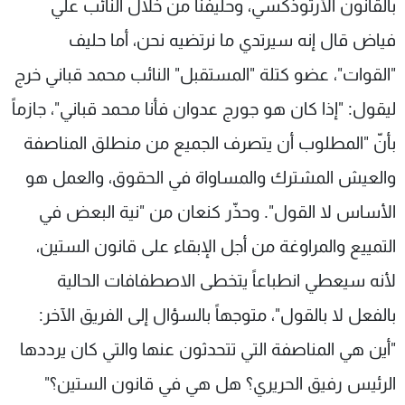
بالقانون الأرثوذكسي، وحليفنا من خلال النائب علي
فياض قال إنه سيرتدي ما نرتضيه نحن، أما حليف
"القوات"، عضو كتلة "المستقبل" النائب محمد قباني خرج
ليقول: "إذا كان هو جورج عدوان فأنا محمد قباني"، جازماً
بأنّ "المطلوب أن يتصرف الجميع من منطلق المناصفة
والعيش المشترك والمساواة في الحقوق، والعمل هو
الأساس لا القول". وحذّر كنعان من "نية البعض في
التمييع والمراوغة من أجل الإبقاء على قانون الستين،
لأنه سيعطي انطباعاً يتخطى الاصطفافات الحالية
بالفعل لا بالقول"، متوجهاً بالسؤال إلى الفريق الآخر:
"أين هي المناصفة التي تتحدثون عنها والتي كان يرددها
الرئيس رفيق الحريري؟ هل هي في قانون الستين؟"