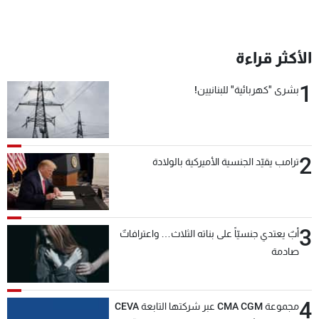
الأكثر قراءة
1
بشرى "كهربائية" للبنانيين!
2
ترامب يقيّد الجنسية الأميركية بالولادة
3
أبٌ يعتدي جنسيّاً على بناته الثلاث… واعترافاتٌ
صادمة
4
مجموعة CMA CGM عبر شركتها التابعة CEVA