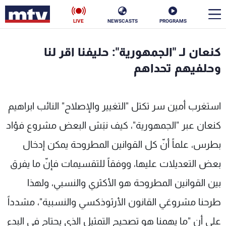
LIVE
NEWSCASTS
PROGRAMS
en
كنعان لـ "الجمهورية": حليفنا اقر لنا
الأخبار
وحلفيهم تحداهم
سياسة
ناس
استغرب أمين سر تكتل "التغيير والإصلاح" النائب ابراهيم
إقتصاد
فن
كنعان عبر "الجمهورية"، كيف نبَش البعض مشروع فؤاد
منوعات
رياضة
بطرس، علماً أنّ كل القوانين المطروحة يمكن إدخال
كأس العالم
بعض التعديلات عليها، ووفقاً للتقسيمات فإنّ ما يفرق
بين القوانين المطروحة هو الأكثري والنسبي، ولهذا
طرحنا مشروعَي القانون الأرثوذكسي والنسبية"، مشدداً
البرامج
على أن "ما يهمنا هو تصحيح التمثيل الذي يحتاج في البدء
جدول البرامج