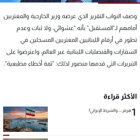
شاهد البرامج
الترددات
وصف النواب التقرير الذي عرضه وزير الخارجية والمغتربين
أمامهم لـ"المستقبل" بأنه "عشوائي، ولا ثبات وعدم
عن MTV
وظائف
تطور في أرقام اللبنانيين المغتربين المسجلين في
الإنـتـاج
تواصل معنا
لاعلاناتكم
شروط الإسـتخدام
السفارات والقنصليات اللبنانية عبر العالم، واعترضوا على
سياسة الخصوصية
التبريرات التي قدمها منصور لذلك: "ثمة أخطاء مطبعية".
الأكثر قراءة
1
هرمز... والشرط الإيراني!