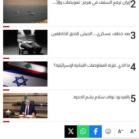
2
إيران ترفع السقف في هرمز: تعويضات وإلّا...
3
بعد خطف عسكري... الجيش يُلاحق الخاطفين
4
ما الذي غيّرته المفاوضات اللبنانية الإسرائيلية؟
5
بالفيديو: نواف سلام رسّم الحدود
-
+
A
A