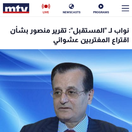
LIVE
NEWSCASTS
PROGRAMS
en
نواب لـ "المستقبل": تقرير منصور بشأن
الأخبار
اقتراع المغتربين عشوائي
سياسة
ناس
إقتصاد
فن
منوعات
رياضة
كأس العالم
البرامج
جدول البرامج