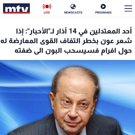
LIVE
NEWSCASTS
PROGRAMS
en
أحد المعتدلين في 14 آذار لـ"الأحبار": إذا
الأخبار
شعر عون بخطر التفاف القوى المعارضة له
حول افرام فسيسحب البون الى ضفته
سياسة
ناس
إقتصاد
فن
منوعات
رياضة
كأس العالم
البرامج
جدول البرامج