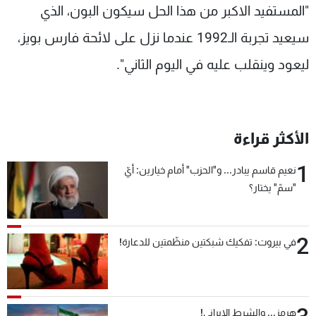
"المستفيد الاكبر من هذا الحل سيكون البون، الذي
سيعيد تجربة الـ1992 عندما نزل على لائحة فارس بويز،
ليعود وينقلب عليه في اليوم الثاني".
الأكثر قراءة
1
نعيم قاسم يبادر... و"الحزب" أمام خيارين: أيّ
"سمّ" يختار؟
2
في بيروت: تفكيك شبكتين منظّمتين للدعارة!
هرمز... والشرط الإيراني!