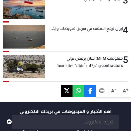
3
4
إيران ترفع السقف في هرمز: تعويضات وإلّا...
5
معلومات MFM: لبنان يرفض تولي
contractors وشركات أمنية خاصة مهمة
التحقق من نزع سلاح "حزب الله"
-
+
A
A
أهم الأخبار و الفيديوهات في بريدك الالكتروني