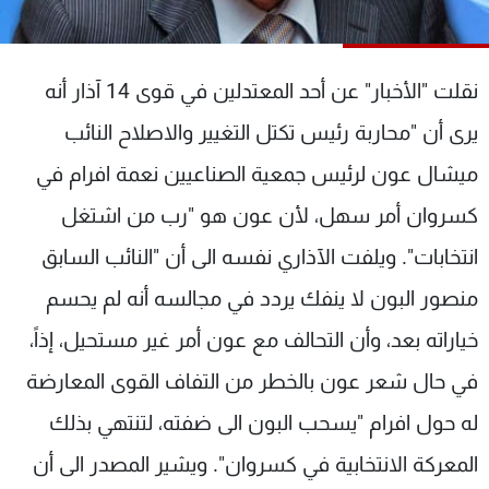
شاهد البرامج
الترددات
نقلت "الأخبار" عن أحد المعتدلين في قوى 14 آذار أنه
عن MTV
وظائف
يرى أن "محاربة رئيس تكتل التغيير والاصلاح النائب
الإنـتـاج
تواصل معنا
ميشال عون لرئيس جمعية الصناعيين نعمة افرام في
لاعلاناتكم
شروط الإسـتخدام
سياسة الخصوصية
كسروان أمر سهل، لأن عون هو "رب من اشتغل
انتخابات". ويلفت الآذاري نفسه الى أن "النائب السابق
منصور البون لا ينفك يردد في مجالسه أنه لم يحسم
خياراته بعد، وأن التحالف مع عون أمر غير مستحيل، إذاً،
في حال شعر عون بالخطر من التفاف القوى المعارضة
له حول افرام "يسحب البون الى ضفته، لتنتهي بذلك
المعركة الانتخابية في كسروان". ويشير المصدر الى أن