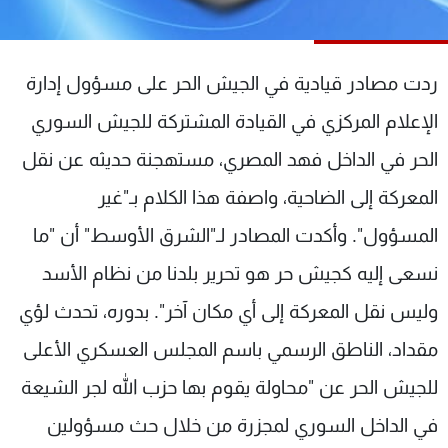
شاهد البرامج
الترددات
ردت مصادر قيادية في الجيش الحر على مسؤول إدارة
عن MTV
وظائف
الإعلام المركزي في القيادة المشتركة للجيش السوري
الإنـتـاج
تواصل معنا
الحر في الداخل فهد المصري، مستهجنة حديثه عن نقل
لاعلاناتكم
شروط الإسـتخدام
سياسة الخصوصية
المعركة إلى الضاحية، واصفة هذا الكلام بـ"غير
المسؤول". وأكدت المصادر لـ"الشرق الأوسط" أن "ما
نسعى إليه كجيش حر هو تحرير بلدنا من نظام الأسد
وليس نقل المعركة إلى أي مكان آخر". بدوره، تحدث لؤي
مقداد، الناطق الرسمي باسم المجلس العسكري الأعلى
للجيش الحر عن "محاولة يقوم بها حزب الله لجر الشيعة
في الداخل السوري لمجزرة من خلال حث مسؤولين