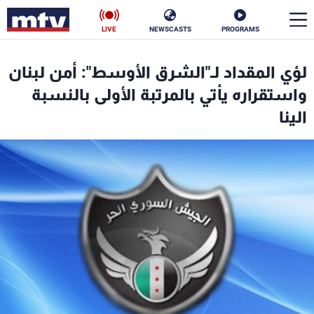
LIVE
NEWSCASTS
PROGRAMS
en
لؤي المقداد لـ"الشرق الأوسط": أمن لبنان
الأخبار
واستقراره يأتي بالمرتبة الأولى بالنسبة
الينا
سياسة
ناس
إقتصاد
فن
منوعات
رياضة
كأس العالم
البرامج
جدول البرامج