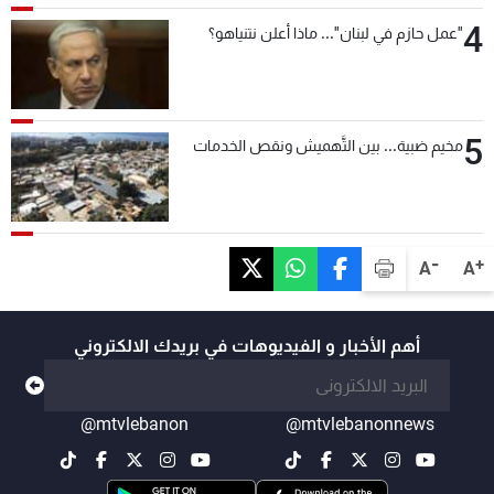
4
"عمل حازم في لبنان"... ماذا أعلن نتنياهو؟
5
مخيم ضبية... بين التَّهميش ونقص الخدمات
-
+
A
A
أهم الأخبار و الفيديوهات في بريدك الالكتروني
@mtvlebanon
@mtvlebanonnews