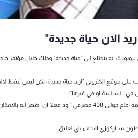
د الان حياة جديدة"
نيويورك انه يتطلع الى "حياة جديدة" وذلك خلال مؤتمر خا
 موقع الكتروني "اريد حياة جديدة، لكن ليس فقط لالق
 في السياسة او في غيرها".
واضاف ساركوزي في خطاب استمر حوالى 50 دقيقة امام حوالى 400 مصرفي "اود فعلا ان اظهر انه بال
ون بساركوزي الادلاء باي تعليق.