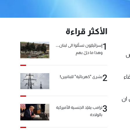
الأكثر قراءة
1
إسرائيليّون تسلّلوا الى لبنان...
وهذا ما حلّ بهم
ص
2
اء
بشرى "كهربائية" للبنانيين!
امكان ان
3
ترامب يقيّد الجنسية الأميركية
بالولادة