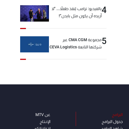
4
بالفيديو: ترامب يُنقذ طفلاً... "لا
أريده أن يكون مثل بايدن"!
5
مجموعة CMA CGM عبر
شركتها التابعة CEVA Logistics
تُنجز الاستحواذ على مجموعة
فتّال
البرامج
عن MTV
جدول البرامج
الإنـتـاج
شاهد البرامج
لاعلاناتكم