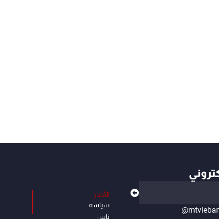
كتروني
الأخبار
سياسة
@mtvleba
ناس