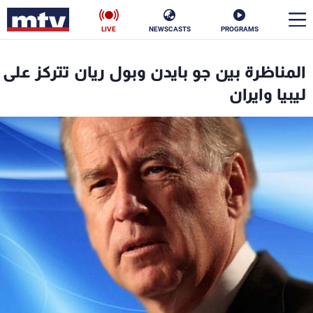
LIVE
NEWSCASTS
PROGRAMS
en
المناظرة بين جو بايدن وبول ريان تتركز على
الأخبار
ليبيا وايران
سياسة
ناس
إقتصاد
فن
منوعات
رياضة
كأس العالم
البرامج
جدول البرامج