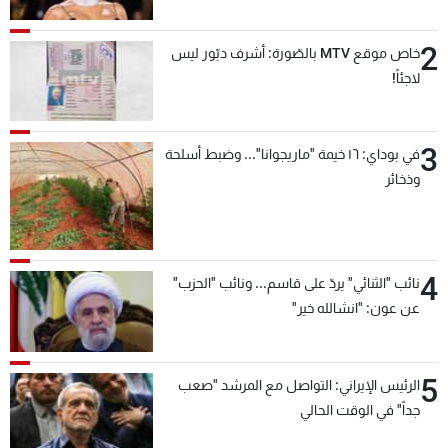
2
خاص موقع MTV بالصّورة: أشرف دبّور ليس
لاجئاً!
3
في بوداي: ١٦ خيمة "ماريجوانا"... وضبط أسلحة
وذخائر
4
نائب "الثنائي" يردّ على قاسم... ونائب "الحزب"
عن عون: "انشالله خير"
5
الرئيس الإيراني: التواصل مع المرشد "صعب
جداً" في الوقت الحالي