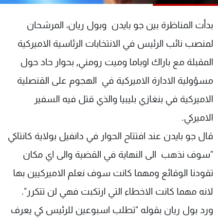
شاهد البرامج
الترددات
بدأت المناظرة بين جو بايدن وبول ريان، المرشحان
لمنصب نائب الرئيس في الانتخابات الرئاسية الاميركية
عن MTV
وظائف
المقبلة مع باراك اوباما وميت رومني, بحوار حاد حول
الإنـتـاج
تواصل معنا
لاعلاناتكم
شروط الإسـتخدام
مسؤولية الادارة الاميركية في الهجوم على القنصلية
سياسة الخصوصية
الاميركية في بنغازي بليبيا والذي قتل فيه السفير
الاميركي.
قال جو بايدن عند افتتاح الحوار في دانفيل بولاية كانتاكي
"سوف نذهب الى النهاية في القضية والى اي مكان
تقودنا الوقائع ومهما كانت سوف نعلم الاميركيين بها
لانه مهما كانت الاخطاء التي ارتكبت فهي لن تتكرر".
ورد بول ريان بقوله "تطلب اسبوعين للرئيس كي يعرف