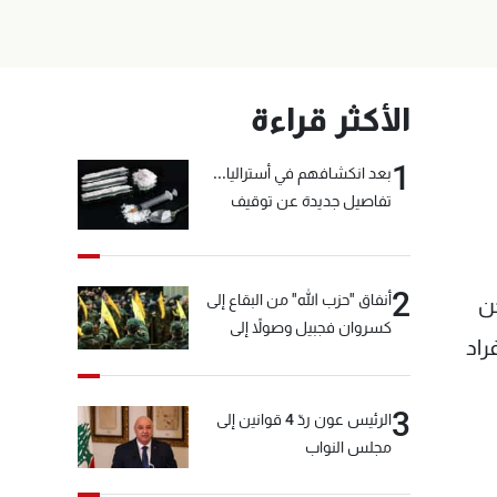
الأكثر قراءة
1
بعد انكشافهم في أستراليا...
تفاصيل جديدة عن توقيف
"شبكة الكوكايين"
2
أنفاق "حزب الله" من البقاع إلى
جن
كسروان فجبيل وصولاً إلى
راد
المختارة... التفاصيل في نشرة
الأخبار بعد قليل
3
الرئيس عون ردّ 4 قوانين إلى
مجلس النواب