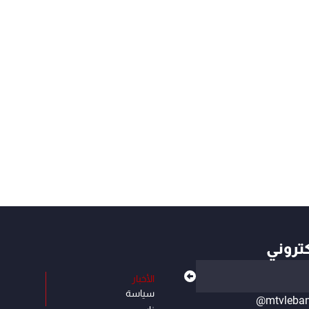
كتروني
الأخبار
سياسة
@mtvleba