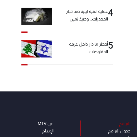
4
عملية امنية ليلية ضد تجار
المخدرات.. وصيدٌ ثمين
5
أخطر ما دار داخل غرفة
المفاوضات
البرامج
عن MTV
جدول البرامج
الإنـتـاج