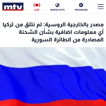
LIVE
NEWSCASTS
PROGRAMS
en
مصدر بالخارجية الروسية: لم نتلق من تركيا
الأخبار
أي معلومات اضافية بشأن الشحنة
المصادرة من الطائرة السورية
سياسة
ناس
إقتصاد
فن
منوعات
رياضة
كأس العالم
البرامج
جدول البرامج