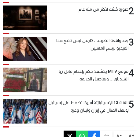
2
صورة خُبئت لأكثر من مئة عام
3
بعد واقعة الضرب... كارمن لبس تضع هذا
الفيديو برسم المعنيين
4
موقع MTV يكشف: حكم بإعدام قاتل ريا
الشدياق… وتفاصيل الجريمة
5
القناة 13 الإسرائيليّة: أميركا تضغط على إسرائيل
لإنهاء القتال في إيران ولبنان وغزة
-
+
A
A