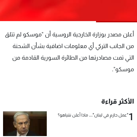
شاهد البرامج
الترددات
أعلن مصدر بوزارة الخارجية الروسية أن "موسكو لم تتلق
عن MTV
وظائف
الإنـتـاج
تواصل معنا
من الجانب التركي أي معلومات اضافية بشأن الشحنة
لاعلاناتكم
شروط الإسـتخدام
سياسة الخصوصية
التي تمت مصادرتها من الطائرة السورية القادمة من
موسكو".
الأكثر قراءة
1
"عمل حازم في لبنان"... ماذا أعلن نتنياهو؟