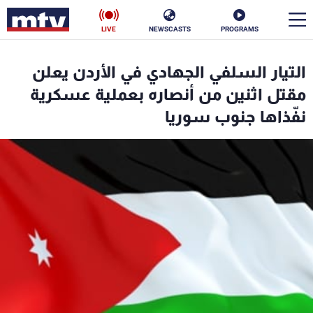
LIVE
NEWSCASTS
PROGRAMS
en
التيار السلفي الجهادي في الأردن يعلن
الأخبار
مقتل اثنين من أنصاره بعملية عسكرية
نفّذاها جنوب سوريا
سياسة
ناس
إقتصاد
فن
منوعات
رياضة
كأس العالم
البرامج
جدول البرامج