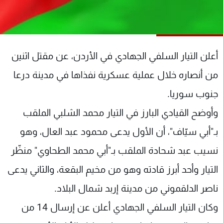
شاهد البرامج
الترددات
أعلن التيار السلفي الجهادي في الأردن، عن مقتل اثنين
عن MTV
وظائف
الإنـتـاج
تواصل معنا
من أنصاره خلال عملية عسكرية نفذاها في مدينة درعا
لاعلاناتكم
شروط الإسـتخدام
سياسة الخصوصية
جنوب سوريا.
وأوضح القيادي البارز في التيار محمد الشلبي الملقب
بـ"أبي سيّاف"، أن الأول يدعى محمود عبد العال، وهو
نسيب عبد شحادة الملقب بـ"أبي محمد الطحاوي" منظّر
التيار وأحد أبرز قادته وهو من مخيم البقعة، والثاني يدعى
ناصر الدلقموني من مدينة إربد شمال البلاد.
وكان التيار السلفي الجهادي أعلن عن إرسال 14 من