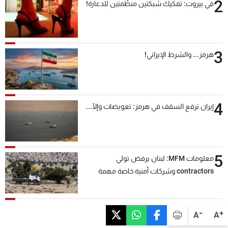
2
في بيروت: تفكيك شبكتين منظّمتين للدعارة!
3
هرمز... والشرط الإيراني!
4
إيران ترفع السقف في هرمز: تعويضات وإلّا...
5
معلومات MFM: لبنان يرفض تولي
contractors وشركات أمنية خاصة مهمة
التحقق من نزع سلاح "حزب الله"
-
+
A
A