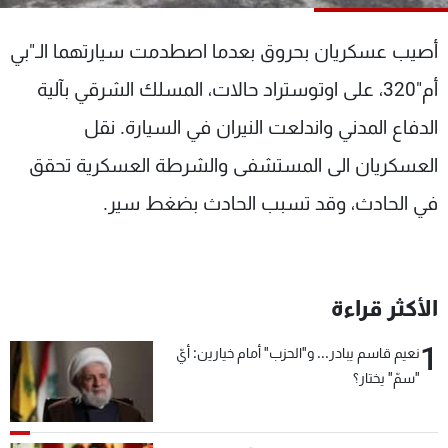
شاهد البرامج
الترددات
أصيب عسكريان بحروق بعدما اصطدمت سيارتهما الـ"بي
أم"320، على اوتوستراد حالات، المسلك الشرقي بآلية
عن MTV
وظائف
الدفاع المدني واندلعت النيران في السيارة. نقل
الإنـتـاج
تواصل معنا
لاعلاناتكم
شروط الإسـتخدام
العسكريان الى المستشفى والشرطة العسكرية تحقق
سياسة الخصوصية
في الحادث، وقد تسبب الحادث بضغط سير.
الأكثر قراءة
1
نعيم قاسم يبادر... و"الحزب" أمام خيارين: أيّ
"سمّ" يختار؟