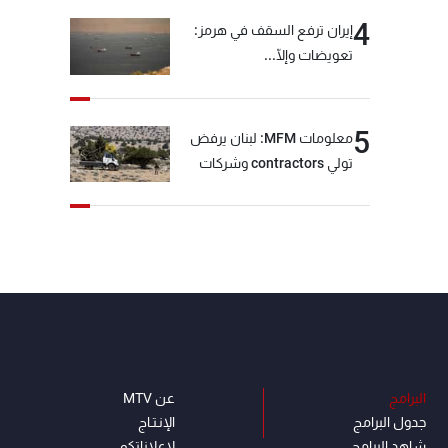
4
إيران ترفع السقف في هرمز:
تعويضات وإلّا...
5
معلومات MFM: لبنان يرفض
تولي contractors وشركات
أمنية خاصة مهمة التحقق من
نزع سلاح "حزب الله"
البرامج
عن MTV
جدول البرامج
الإنـتـاج
شاهد البرامج
لاعلاناتكم