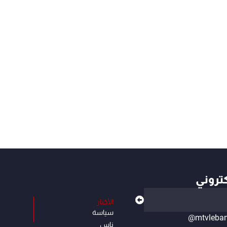
كتروني
الأخبار
سياسة
@mtvleba
ناس