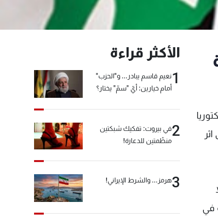
الأكثر قراءة
1
نعيم قاسم يبادر... و"الحزب"
أمام خيارين: أيّ "سمّ" يختار؟
توريا
2
في بيروت: تفكيك شبكتين
اثر
منظّمتين للدعارة!
3
هرمز... والشرط الإيراني!
ة في