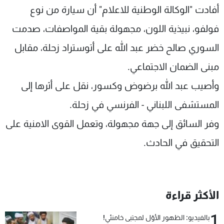
أفادت "الوكالة الوطنية للاعلام" أن سيارة من نوع
شاهد البرامج
الترددات
فولفو، نبيذية اللون، مجهولة بقية المواصفات، صدمت
السوري صالح خضر عبد الله على أتوستراد زحلة، مقابل
عن MTV
وظائف
مبنى الضمان الاجتماعي.
الإنـتـاج
تواصل معنا
لاعلاناتكم
شروط الإسـتخدام
وأصيب عبد الله برضوض وكسور، نقل على أثرها إلى
سياسة الخصوصية
المستشفى اللبناني - الفرنسي في زحلة.
وفر السائق إلى جهة مجهولة، وتعمل القوى الامنية على
التحقيق في الحادث.
الأكثر قراءة
1
بالفيديو: الظهور الأوّل لمجتبى خامنئي!