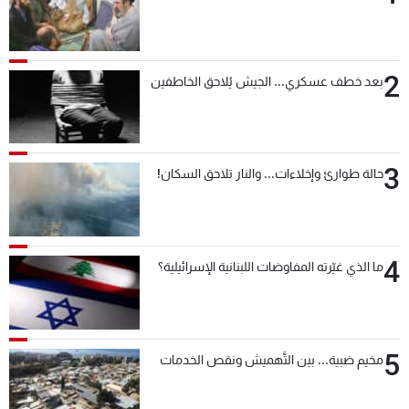
2
بعد خطف عسكري... الجيش يُلاحق الخاطفين
3
حالة طوارئ وإخلاءات... والنار تلاحق السكان!
4
ما الذي غيّرته المفاوضات اللبنانية الإسرائيلية؟
5
مخيم ضبية... بين التَّهميش ونقص الخدمات