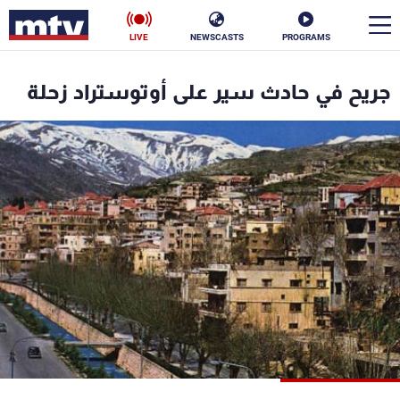
LIVE
NEWSCASTS
PROGRAMS
en
جريح في حادث سير على أوتوستراد زحلة
الأخبار
سياسة
ناس
إقتصاد
فن
منوعات
رياضة
كأس العالم
البرامج
جدول البرامج