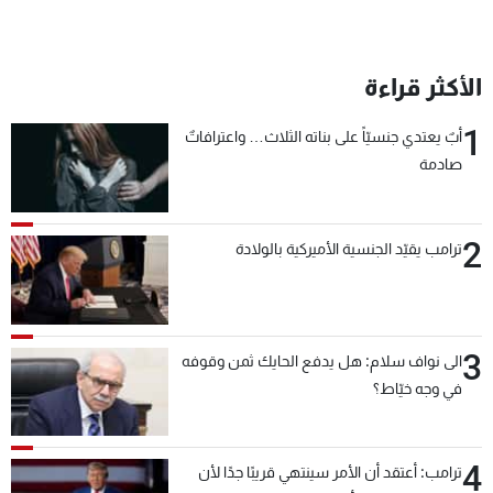
الأكثر قراءة
1
أبٌ يعتدي جنسيّاً على بناته الثلاث… واعترافاتٌ
صادمة
2
ترامب يقيّد الجنسية الأميركية بالولادة
3
الى نواف سلام: هل يدفع الحايك ثمن وقوفه
في وجه خيّاط؟
4
ترامب: أعتقد أن الأمر سينتهي قريبًا جدًا لأن