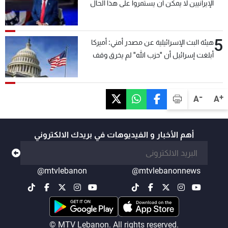
الإيرانيين لا يمكن أن يستمروا على هذا الحال
5
هيئة البث الإسرائيلية عن مصدر أمني: أميركا
أبلغت إسرائيل أن "حزب الله" لم يخرق وقف
إطلاق النار أمس في مجدل زون وطلبت منها
عدم التصعيد خشية أن يؤثر ذلك على مفاوضات
روما
-
+
A
A
أهم الأخبار و الفيديوهات في بريدك الالكتروني
@mtvlebanon
@mtvlebanonnews
© MTV Lebanon. All rights reserved.