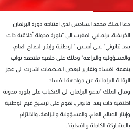
شاهد البرامج
الترددات
دعا الملك محمد السادس لدى افتتاحه دورة البرلمان
عن MTV
وظائف
الخريفية، برلمانيي المغرب الى "بلورة مدونة أخلاقية ذات
الإنـتـاج
تواصل معنا
بعد قانوني" على أسس "الوطنية وإيثار الصالح العام،
لاعلاناتكم
شروط الإسـتخدام
سياسة الخصوصية
والمسؤولية والنزاهة" وذلك على خلفية ملاحقة نواب
بتهمة الفساد وتقارير لبعض المنظمات اشارت الى عجز
الرقابة البرلمانية عن مواجهة الفساد.
وقال الملك "ندعو البرلمان الى الانكباب على بلورة مدونة
اخلاقية ذات بعد قانوني، تقوم على ترسيخ قيم الوطنية
وإيثار الصالح العام، والمسؤولية والنزاهة، والالتزام
بالمشاركة الكاملة والفعلية".