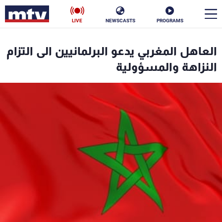
LIVE
NEWSCASTS
PROGRAMS
en
العاهل المغربي يدعو البرلمانيين الى التزام
الأخبار
النزاهة والمسؤولية
سياسة
ناس
إقتصاد
فن
منوعات
رياضة
كأس العالم
البرامج
جدول البرامج