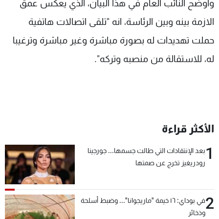
واوضح النائب العام في هذا البيان، الذي يعكس عمق
الازمة بينه وبين الرئاسة، انه "تلقى اتصالات هاتفية
حملت تهديدات له بصورة مباشرة وغير مباشرة وترغيبا
له، للاستقالة من منصبه وتركه".
الأكثر قراءة
1
بعد الإنتقادات التي طالت جسمها... جورجينا
رودريغيز تخرج عن صمتها
2
في بوداي: ١٦ خيمة "ماريجوانا"... وضبط أسلحة
وذخائر