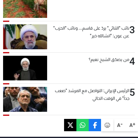
3
نائب "الثنائي" يردّ على قاسم... ونائب "الحزب"
عن عون: "انشالله خير"
4
من يصدّق الشيخ نعيم؟
5
الرئيس الإيراني: التواصل مع المرشد "صعب
جداً" في الوقت الحالي
-
+
A
A