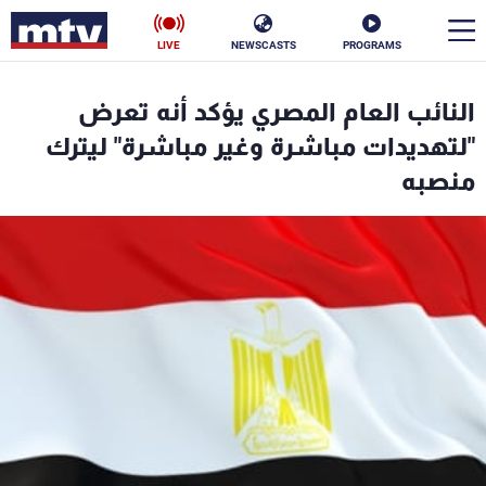
LIVE
NEWSCASTS
PROGRAMS
en
النائب العام المصري يؤكد أنه تعرض
الأخبار
"لتهديدات مباشرة وغير مباشرة" ليترك
منصبه
سياسة
ناس
إقتصاد
فن
منوعات
رياضة
كأس العالم
البرامج
جدول البرامج