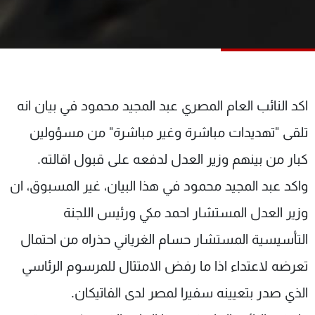
شاهد البرامج
الترددات
عن MTV
وظائف
الإنـتـاج
تواصل معنا
اكد النائب العام المصري عبد المجيد محمود في بيان انه
لاعلاناتكم
شروط الإسـتخدام
سياسة الخصوصية
تلقى "تهديدات مباشرة وغير مباشرة" من مسؤولين
كبار من بينهم وزير العدل لدفعه على قبول اقالته.
واكد عبد المجيد محمود في هذا البيان، غير المسبوق، ان
وزير العدل المستشار احمد مكي ورئيس اللجنة
التأسيسية المستشار حسام الغرياني حذراه من احتمال
تعرضه لاعتداء اذا ما رفض الامتثال للمرسوم الرئاسي
الذي صدر بتعيينه سفيرا لمصر لدى الفاتيكان.