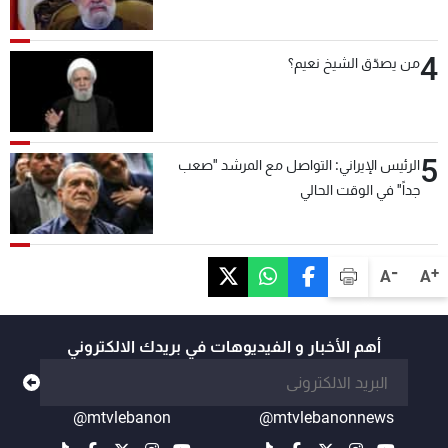
4
من يصدّق الشيخ نعيم؟
5
الرئيس الإيراني: التواصل مع المرشد "صعب
جداً" في الوقت الحالي
-
+
A
A
أهم الأخبار و الفيديوهات في بريدك الالكتروني
@mtvlebanon
@mtvlebanonnews