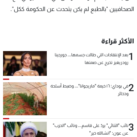
الصحافيين "بالطبع لم يكن يتحدث عن الحكومة ككل".
الأكثر قراءة
1
بعد الإنتقادات التي طالت جسمها... جورجينا
رودريغيز تخرج عن صمتها
2
في بوداي: ١٦ خيمة "ماريجوانا"... وضبط أسلحة
وذخائر
3
نائب "الثنائي" يردّ على قاسم... ونائب "الحزب"
عن عون: "انشالله خير"