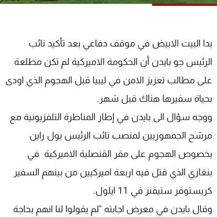
شاهد البرامج
الترددات
بدا البيت الابيض في موقف دفاعي بعد تأكيد نائب
عن MTV
وظائف
الرئيس جو بايدن أن الحكومة الاميركية لم تكن مطلعة
الإنـتـاج
تواصل معنا
لاعلاناتكم
شروط الإسـتخدام
على مطالب تعزيز الامن في ليبيا قبل الهجوم الذي اودى
سياسة الخصوصية
بحياة سفيرها هناك قبل شهر.
ووجه سؤال الى بايدن في إطار المناظرة التلفزيونية مع
مرشح الجمهوريين لمنصب نائب الرئيس بول راين
بخصوص الهجوم على مقر القنصلية الاميركية في
بنغازي الذي قتل فيه اربعة اميركيين من بينهم السفير
كريستوفر ستيفنز في 11 ايلول.
وقال بايدن في معرض اجابته "لم يقولوا لنا انهم بحاجة