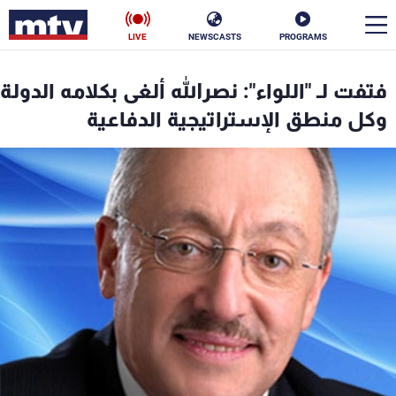
LIVE
NEWSCASTS
PROGRAMS
en
فتفت لـ "اللواء": نصرالله ألغى بكلامه الدولة
الأخبار
وكل منطق الإستراتيجية الدفاعية
سياسة
ناس
إقتصاد
فن
منوعات
رياضة
كأس العالم
البرامج
جدول البرامج