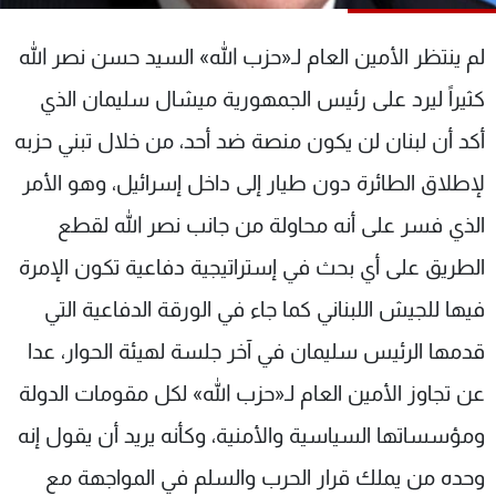
شاهد البرامج
الترددات
لم ينتظر الأمين العام لـ«حزب الله» السيد حسن نصر الله
كثيراً ليرد على رئيس الجمهورية ميشال سليمان الذي
عن MTV
وظائف
أكد أن لبنان لن يكون منصة ضد أحد، من خلال تبني حزبه
الإنـتـاج
تواصل معنا
لاعلاناتكم
شروط الإسـتخدام
لإطلاق الطائرة دون طيار إلى داخل إسرائيل، وهو الأمر
سياسة الخصوصية
الذي فسر على أنه محاولة من جانب نصر الله لقطع
الطريق على أي بحث في إستراتيجية دفاعية تكون الإمرة
فيها للجيش اللبناني كما جاء في الورقة الدفاعية التي
قدمها الرئيس سليمان في آخر جلسة لهيئة الحوار، عدا
عن تجاوز الأمين العام لـ«حزب الله» لكل مقومات الدولة
ومؤسساتها السياسية والأمنية، وكأنه يريد أن يقول إنه
وحده من يملك قرار الحرب والسلم في المواجهة مع