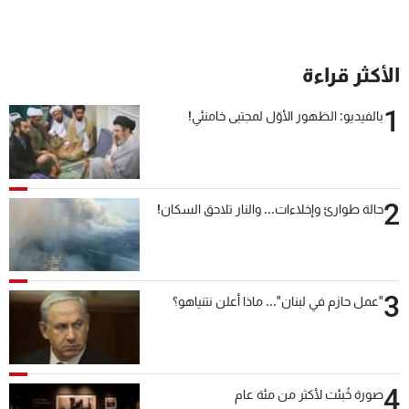
الأكثر قراءة
1
بالفيديو: الظهور الأوّل لمجتبى خامنئي!
2
حالة طوارئ وإخلاءات... والنار تلاحق السكان!
3
"عمل حازم في لبنان"... ماذا أعلن نتنياهو؟
4
صورة خُبئت لأكثر من مئة عام