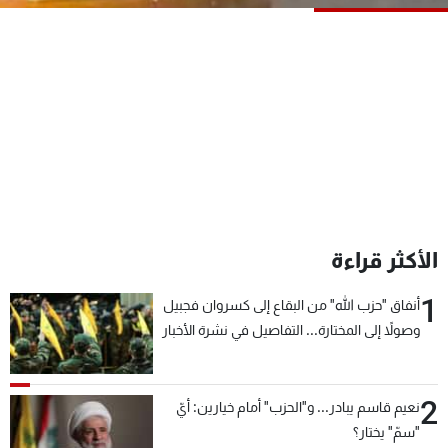
شاهد البرامج
الترددات
عن MTV
وظائف
الإنـتـاج
تواصل معنا
لاعلاناتكم
شروط الإسـتخدام
سياسة الخصوصية
الأكثر قراءة
1
أنفاق "حزب الله" من البقاع إلى كسروان فجبيل
وصولاً إلى المختارة... التفاصيل في نشرة الأخبار
بعد قليل
2
نعيم قاسم يبادر... و"الحزب" أمام خيارين: أيّ
"سمّ" يختار؟