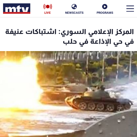
LIVE
NEWSCASTS
PROGRAMS
en
المركز الإعلامي السوري: اشتباكات عنيفة
الأخبار
في حي الإذاعة في حلب
سياسة
ناس
إقتصاد
فن
منوعات
رياضة
كأس العالم
البرامج
جدول البرامج