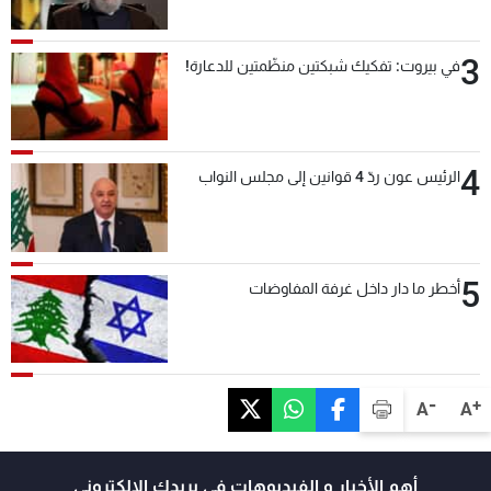
3
في بيروت: تفكيك شبكتين منظّمتين للدعارة!
4
الرئيس عون ردّ 4 قوانين إلى مجلس النواب
5
أخطر ما دار داخل غرفة المفاوضات
-
+
A
A
أهم الأخبار و الفيديوهات في بريدك الالكتروني