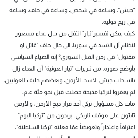
"جيش"، وساعة في شخص، وساعة في حلف، وساعة
في ريح دولية.
كيف يمكن تفسير"تيار" انتقل من حال عداء مسعور
لنظام آل الاسد في سوريا، الى حال حلف "قاتل او
مقتول" في زمن القتل السوري؟ إنه الضياع السياسي
بأوضح صوره. من تبريرات "تيار العونية" أن العداء زال
بانسحاب جيش الاسد. الأرمن، وبعضهم حليف للعونيين،
لم يغفروا لتركيا مذبحة حصلت قبل نحو مئة عام.
مات كل مسؤول تركي أخذ قرار ذبح الأرمن، والأرمن
ثابتون على موقف تاريخي. يريدون من "تركيا اليوم"
اعترافاً واعتذاراً وتعويضاً عمّا فعلته "تركيا السلطنة".