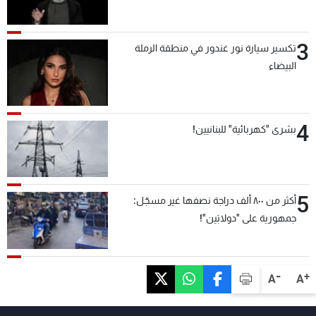
3
تكسير سيارة نور غندور في منطقة الرملة
البيضاء
4
بشرى "كهربائية" للبنانيين!
5
أكثر من ٨٠٠ ألف دراجة نصفها غير مسجّل:
جمهورية على "دولابَين"!
-
+
A
A