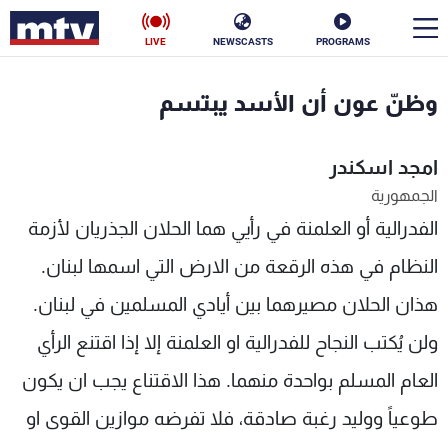
LIVE
NEWSCASTS
PROGRAMS
en
وظنّ عون أن الأسد يبتسم
الأخبار
امجد اسكندر
سياسة
ناس
الجمهورية
الفدرالية أو العلمنة في رأيي هما الحلان الجذريان لأزمة
إقتصاد
فن
النظام في هذه الرقعة من الارض التي اسمها لبنان.
منوعات
رياضة
هذان الحلان مصيرهما بين أيادي المسلمين في لبنان.
كأس العالم
ولن يُكتب النجاح للفدرالية او العلمنة إلا إذا اقتنع الرأي
العام المسلم بواحدة منهما. هذا الاقتناع يجب ان يكون
البرامج
طوعياً ووليد رغبة صادقة، فلا تفرضه موازين القوى او
جدول البرامج