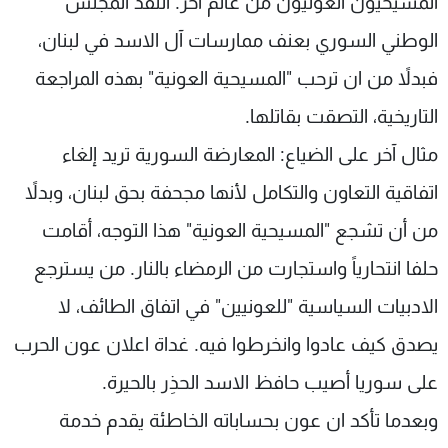
المسيحيون العونيون من عالم آخر. انتقد المجلس
الوطني السوري بعنف ممارسات آل الاسد في لبنان،
فبدلاً من ان ترحب "المسيحية العونية" بهذه المراجعة
التاريخية، التصقت بقاتلها.
مثال آخر على الضياع: المعارضة السورية تريد إلغاء
اتفاقية التعاون والتكامل لأنها مجحفة بحق لبنان، وبدلاً
من أن تشجع "المسيحية العونية" هذا التوجه، أقامت
حلفا انتحارياً واستجارت من الرمضاء بالنار. من يسترجع
الادبيات السياسية "للعونيين" في اتفاق الطائف، لا
يصدق كيف عادوا وانخرطوا فيه. غداة اعلان عون الحرب
على سوريا أصيب حافظ الاسد الحذِر بالحيرة.
وبعدما تأكد ان عون بحساباته الخاطئة يقدم خدمة