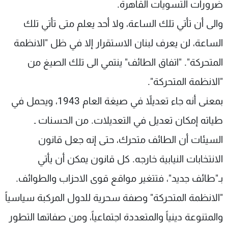
ضرورات التسويات القاهرة.
شاهد البرامج
والى أن تأتي تلك الساعة، ولا أحد يعلم متى تأتي تلك
الترددات
الساعة، لن يعرف لبنان الاستقرار إلا في ظل "الانظمة
عن MTV
وظائف
المتحركة". "اتفاق الطائف" ينتمي الى تلك الصيغ من
الإنـتـاج
تواصل معنا
لاعلاناتكم
شروط الإسـتخدام
"الانظمة المتحركة".
سياسة الخصوصية
بمعنى أنه جاء تعديلاً في صيغة العام 1943، ويحمل في
طياته إمكان تعديل في التعديلات. من الحسنات ـ
السيئات أن الطائف متحرك، حتى إنه جعل قانون
الانتخابات النيابية خارجه. كل قانون يمكن أن يأتي
بـ"طائف جديد"، فتتغير مواقع قوى الاحزاب والطوائف.
"الانظمة المتحركة" وصفة سحرية للدول المركبة سياسياً
والمتنوعة دينياً والمتعددة اجتماعياً، ومن صفاتها التطور