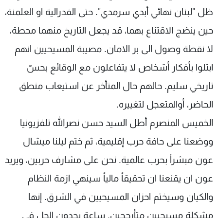
ظل "لبنان نهائي أبدي سرمدي". حتى الفدرالية او العلمنة،
حين ينضج الاقتناع بهما، قد يجعل التاريخ منهما محطة،
لا نقطة وصول الى بر الامان. مصيبة المسيحيين انهم
ابتلوا بأفكار أشخاص لا يتفاعلون مع الوقائع بحسّ
تاريخي سليم. حالهم حال المتأخر عن استيعاب منطق
الحاضر، أوالمتعجل لتغييره.
الخميس المنصرم أطل السيد حسن نصرالله تلفزيونيا
ووضعنا على حافة حرب إقليمية، ثم ختم ليلنا ميشال
عون مبشراً بحرب عالمية. نحن على مشارف حربين، ويريد
عون ان يقنعنا ان تحقيقاً مالياً سينهي ازمة النظام
والكيان وسيختم احزان المسيحيين في الشرق. إنها
مشكلة مسيحيين متأرجحين. ساعة يجدون الحل في