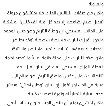
والمرونة.
ولكن من صفات اللبنانيين العناد، فلا يكتشفون مرونة
تعديل صيغ نظامهم إلا بعد كل مئة ألف قتيل! المشكلة
على الجانب المسيحي، ان وطأة التاريخ وهواجس الوجود
والدور، أفرزت تيارات مسيحية سطحية تؤخذ بظاهر
الاحداث لا بعمقها، تيارات لا تصبر ولا تبصر ولا تتبصّر.
ولأن هذه التيارات على عجلة دائمة، غالباً ما تحصد ندامة
العجلة. المزاج المسيحي العام في لبنان يميل نحو
"النهائيات"، على عكس منطق التاريخ. هو مرتاح الى
عبارة في الدستور تقول إن لبنان "وطن نهائي"، ويعتبر
هذه العبارة انتصاراً له وثمرة تضحيات كبيرة.
ولكن لا شيء يمنع أن ينتهي المسيحيون سياسياً، في