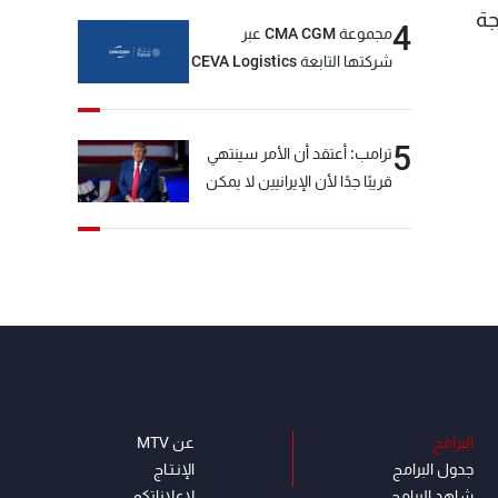
جة
4
مجموعة CMA CGM عبر
شركتها التابعة CEVA Logistics
تُنجز الاستحواذ على مجموعة
فتّال
5
ترامب: أعتقد أن الأمر سينتهي
قريبًا جدًا لأن الإيرانيين لا يمكن
أن يستمروا على هذا الحال
البرامج
عن MTV
جدول البرامج
الإنـتـاج
شاهد البرامج
لاعلاناتكم