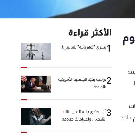
الأكثر قراءة
وم
1
بشرى "كهربائية" للبنانيين!
قة
2
ترامب يقيّد الجنسية الأميركية
بالولادة
ات
3
أبٌ يعتدي جنسيّاً على بناته
 بالحد
الثلاث… واعترافاتٌ صادمة