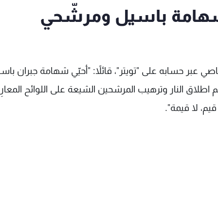
ي شهامة باسيل ومرشّحي
غرّد عضو تكتّل "الجمهورية القويّة" النائب بيار بو عاصي عبر حسابه على "تويتر"، قائلاً: "أحي
 اطلاق النار وترهيب المرشحين الشيعة على اللوائح المعار