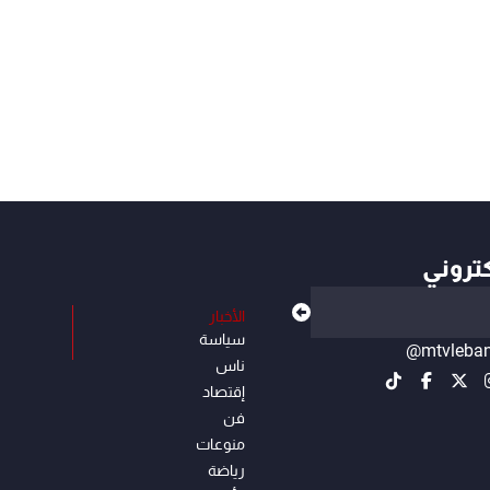
كتروني
الأخبار
سياسة
@mtvleba
ناس
إقتصاد
فن
منوعات
رياضة