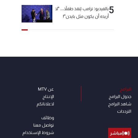
5
بالفيديو: ترامب يُنقذ طفلاً... "لا
أريده أن يكون مثل بايدن"!
البرامج
عن MTV
جدول البرامج
الإنـتـاج
شاهد البرامج
لاعلاناتكم
الترددات
وظائف
تواصل معنا
شروط الإسـتخدام
مباشر