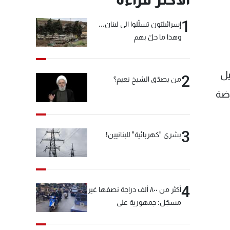
1
إسرائيليّون تسلّلوا الى لبنان...
وهذا ما حلّ بهم
ّي شهامة ‎جبران باسيل
2
من يصدّق الشيخ نعيم؟
ِضة
3
بشرى "كهربائية" للبنانيين!
4
أكثر من ٨٠٠ ألف دراجة نصفها غير
مسجّل: جمهورية على
"دولابَين"!