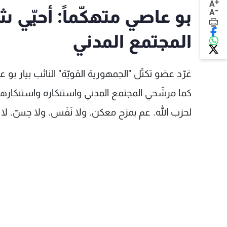
+
A
-
بو عاصي متهكّماً: أحيّ
A
المجتمع المدني
كما مرشّحي المجتمع المدني واستنكاره واستنكارهم
لحزب الله. عم بمزح معكن. ولا نَفَس. ولا حِسّ. ‎لا قيم، لا قيمة".