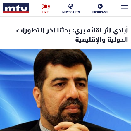
LIVE
NEWSCASTS
PROGRAMS
en
أبادي اثر لقائه بري: بحثنا آخر التطورات
الأخبار
الدولية والإقليمية
سياسة
ناس
إقتصاد
فن
منوعات
رياضة
كأس العالم
البرامج
جدول البرامج