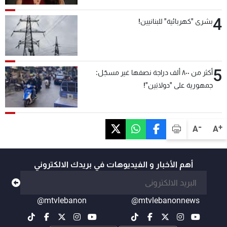
4
بشرى "كهربائية" للبنانيين!
5
أكثر من ٨٠٠ ألف دراجة نصفها غير مسجّل:
جمهورية على "دولابَين"!
-
+
A
A
أهم الأخبار و الفيديوهات في بريدك الالكتروني
@mtvlebanon
@mtvlebanonnews