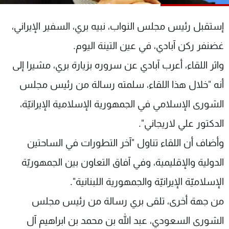
شاهد البرامج
الترددات
إستقبل رئيس مجلس النواب، نبيه بري، السفير الإيراني،
غضنفر ركن آبادي، في عين التينة اليوم.
عن MTV
وظائف
واثر اللقاء، أعرب آبادي عن سروره بزيارة بري، مشيرا إلى
الإنـتـاج
تواصل معنا
لاعلاناتكم
شروط الإسـتخدام
أنه "خلال هذا اللقاء، سلمته رسالة من رئيس مجلس
سياسة الخصوصية
الشورى الإسلامي في الجمهورية الإسلامية الإيرانيّة،
الدكتور علي لاريجاني".
وأضاف أن اللقاء تناول "آخر التطورات في الساحتين
الدولية والإقليمية، وفي آفاق التعاون بين الجمهوريّة
الإسلاميّة الإيرانيّة والجمهورية اللبنانية".
من جهة أخرى، تلقى بري رسالة من رئيس مجلس
الشورى السعودي، عبد الله بن محمد بن ابراهيم آل