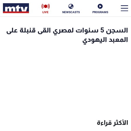
LIVE
NEWSCASTS
PROGRAMS
en
السجن 5 سنوات لمصري القى قنبلة على
الأخبار
المعبد اليهودي
سياسة
ناس
إقتصاد
فن
منوعات
رياضة
كأس العالم
البرامج
الأكثر قراءة
جدول البرامج