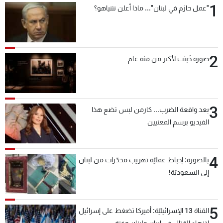
1
"عمل حازم في لبنان"... ماذا أعلن نتنياهو؟
شاهد البرامج
الترددات
2
عن MTV
وظائف
صورة خُبئت لأكثر من مئة عام
الإنـتـاج
تواصل معنا
لاعلاناتكم
شروط الإسـتخدام
سياسة الخصوصية
3
بعد واقعة الضرب... كارمن لبس تضع هذا
الفيديو برسم المعنيين
4
بالصورة: إحباط عمليّة تهريب مخدّرات من لبنان
إلى السعوديّة!
5
القناة 13 الإسرائيليّة: أميركا تضغط على إسرائيل