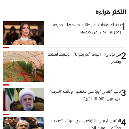
الأكثر قراءة
1
بعد الإنتقادات التي طالت جسمها... جورجينا
رودريغيز تخرج عن صمتها
2
في بوداي: ١٦ خيمة "ماريجوانا"... وضبط أسلحة
وذخائر
3
نائب "الثنائي" يردّ على قاسم... ونائب "الحزب"
عن عون: "انشالله خير"
4
الرئيس الإيراني: التواصل مع المرشد "صعب
جداً" في الوقت الحالي