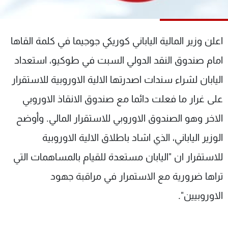
شاهد البرامج
الترددات
اعلن وزير المالية الياباني كوريكي جوجيما في كلمة القاها
عن MTV
وظائف
امام صندوق النقد الدولي السبت في طوكيو، استعداد
الإنـتـاج
تواصل معنا
اليابان لشراء سندات اصدرتها الالية الاوروبية للاستقرار
لاعلاناتكم
شروط الإسـتخدام
سياسة الخصوصية
على غرار ما فعلت دائما مع صندوق الانقاذ الاوروبي
الاخر وهو الصندوق الاوروبي للاستقرار المالي. وأوضح
الوزير الياباني، الذي اشاد باطلاق الالية الاوروبية
للاستقرار ان "اليابان مستعدة للقيام بالمساهمات التي
تراها ضرورية مع الاستمرار في مراقبة جهود
الاوروبيين".