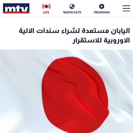
LIVE
NEWSCASTS
PROGRAMS
en
اليابان مستعدة لشراء سندات الالية
الأخبار
الاوروبية للاستقرار
سياسة
ناس
إقتصاد
فن
منوعات
رياضة
كأس العالم
البرامج
جدول البرامج