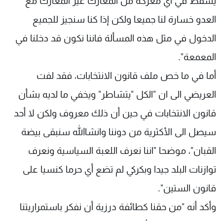
يسقط في أي معركة من المعارك غير المعارك مع
العدو خسارة لنا جميعا ولكن إذا كنا سنجيز للجميع
الدخول في مثل هذه المسألة فاننا نكون قد دخلنا في
المعمعة".
أما في ما خص ملف قانون الانتخابات، فقد لفت
العريضي الى ان "الكل "يتشاطر" ويخفي ما لديه بشأن
قانون الانتخابات في حين أن ذلك معروف ولكن لا أحد
سيصل الى الأكثرية من دوننا وانشاالله سنبقى بيضة
القبان"، موضحا "اننا نعرف اللعبة السياسية ونعرف
توازنات البلد جيدا وبكركي لم تضع أي حرما كنسيا على
قانون الستين".
وأكد أنه "من حقنا كطائفة درزية أن نفكر باستمراريتنا