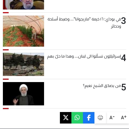
3
في بوداي: ١٦ خيمة "ماريجوانا"... وضبط أسلحة
وذخائر
4
إسرائيليّون تسلّلوا الى لبنان... وهذا ما حلّ بهم
5
من يصدّق الشيخ نعيم؟
-
+
A
A