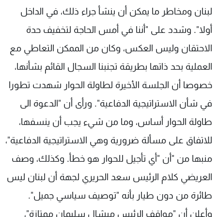
لبنان ومخاطر ما يمكن أن ينشأ جراء ذلك، في الداخل
أولا". وشدد على "أننا في أمس الحاجة لتخفيف حدة
الاحتقان وليس العكس، وكان من الممكن التعاطي مع
العملية بحد ذاتها بطريقة تجنبنا السجال القائم بشأنها،
خصوصا أن الجلسة الأخيرة لطاولة الحوار شهدت تطورا
في شأن الاستراتيجية الدفاعية". ورأى أن "الدعوة الى
طاولة الحوار أساس، وما من شيء يجب أن ينسفها،
للاتفاق على مسألة ضرورية وهي الاستراتيجية الدفاعية"،
منبها من "أن "أي تأجيل للحوار هو خطأ. وكذلك، وصف
العريضي كلام الرئيس سعد الحريري لجهة أن لبنان ليس
طائرة من دون طيار بأنه "توصيف سياسي جميل".
وأعلن أن "مواقف الرئيس ميشال سليمان ممتازة"،