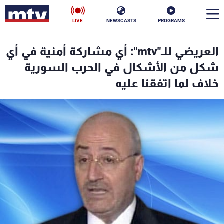
LIVE
NEWSCASTS
PROGRAMS
en
العريضي للـ"mtv": أي مشاركة أمنية في أي
الأخبار
شكل من الأشكال في الحرب السورية
خلاف لما اتفقنا عليه
سياسة
ناس
إقتصاد
فن
منوعات
رياضة
كأس العالم
البرامج
جدول البرامج