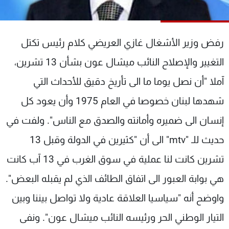
شاهد البرامج
الترددات
رفض وزير الأشغال غازي العريضي كلام رئيس تكتل
عن MTV
وظائف
التغيير والإصلاح النائب ميشال عون بشأن 13 تشرين،
الإنـتـاج
تواصل معنا
آملا "أن نصل يوما ما الى تأريخ دقيق للأحداث التي
لاعلاناتكم
شروط الإسـتخدام
سياسة الخصوصية
شهدها لبنان خصوصا في العام 1975 وأن يعود كل
إنسان الى ضميره وأمانته والصدق مع الناس". ولفت في
حديث للـ "mtv" الى أن "كثيرين في الدولة وقبل 13
تشرين كانت لنا عملية في سوق الغرب في 13 آب كانت
هي بوابة العبور الى اتفاق الطائف الذي لم يقبله البعض".
واوضح أنه "سياسيا العلاقة عادية ولا تواصل بيننا وبين
التيار الوطني الحر ورئيسه النائب ميشال عون". ونفى