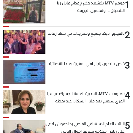
1
موقع MTV يكشف: حكم بإعدام قاتل ريا
الشدياق… وتفاصيل الجريمة
2
بالفيديو: دبكة جعجع وستريدا... في حفلة زفاف
3
خاص بالصور: إنجاز امني لمفرزة بعبدا القضائية
4
معلومات MTV: المديرة العامة للجمارك غراسيا
القزي ستفتح بعد قليل السكانر عند نقطة
المصنع لتسهيل عملية التصدير البري إلى
السعودية والدول العربية
5
النائب العام الاستئنافي القاضي رجا حموش ادعى
على رياض سلامة بسرقة اموال الناس