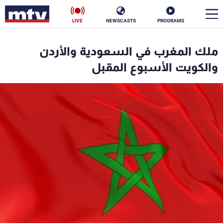
LIVE
NEWSCASTS
PROGRAMS
en
ملك المغرب في السعودية والأردن
الأخبار
والكويت الأسبوع المقبل
سياسة
ناس
إقتصاد
فن
منوعات
رياضة
كأس العالم
البرامج
جدول البرامج