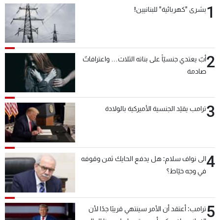
1
بشرى "كهربائية" للبنانيين!
2
أبٌ يعتدي جنسيّاً على بناته الثلاث… واعترافاتٌ
صادمة
3
ترامب يقيّد الجنسية الأميركية بالولادة
4
الى نواف سلام: هل يدفع الحايك ثمن وقوفه
في وجه خيّاط؟
5
ترامب: أعتقد أن الأمر سينتهي قريبًا جدًا لأن