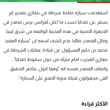
شاهد البرامج
الترددات
استهدفت سيارة ضابط شرطة في بنغازي بتفجير لم
يسفر عن ضحايا حسب ما اعلن لفرانس برس مصدر في
عن MTV
وظائف
الاجهزة الامنية في هذه المدينة الواقعة في شرق ليبيا.
الإنـتـاج
تواصل معنا
لاعلاناتكم
شروط الإسـتخدام
وقال المصدر طالبا عدم كشف اسمه ان "سيارة العقيد
سياسة الخصوصية
محمد بن حليم المسؤول عن قيادة عمليات الشرطة في
بنغازي انفجرت امام منزله من دون سقوط ضحايا".
واضاف المصدر نفسه انه "وفقا لاول عناصر التحقيق
القى مجهولون قنبلة يدوية الصنع على السيارة".
الأكثر قراءة