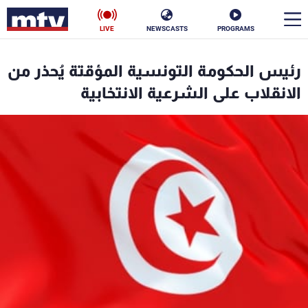
LIVE
NEWSCASTS
PROGRAMS
en
رئيس الحكومة التونسية المؤقتة يُحذر من
الأخبار
الانقلاب على الشرعية الانتخابية
سياسة
ناس
إقتصاد
فن
منوعات
رياضة
كأس العالم
البرامج
جدول البرامج