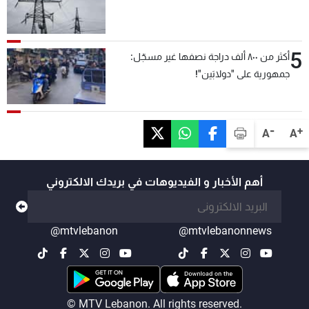
5
أكثر من ٨٠٠ ألف دراجة نصفها غير مسجّل:
جمهورية على "دولابَين"!
-
+
A
A
أهم الأخبار و الفيديوهات في بريدك الالكتروني
@mtvlebanon
@mtvlebanonnews
© MTV Lebanon. All rights reserved.