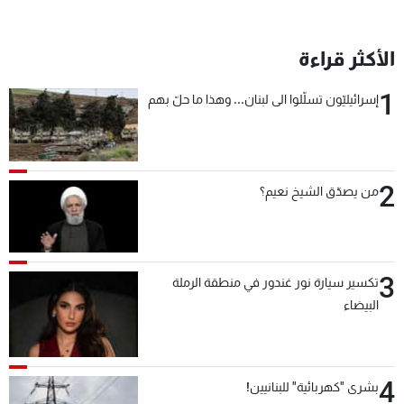
الأكثر قراءة
1
إسرائيليّون تسلّلوا الى لبنان... وهذا ما حلّ بهم
2
من يصدّق الشيخ نعيم؟
3
تكسير سيارة نور غندور في منطقة الرملة
البيضاء
4
بشرى "كهربائية" للبنانيين!