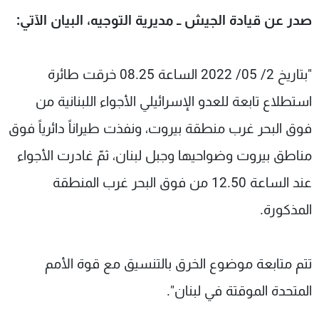
شاهد البرامج
صدر عن قيادة الجيش ــ مديرية التوجيه، البيان الآتي:
الترددات
"بتاريخ 2/ 05/ 2022 الساعة 08.25 خرقت طائرة
عن MTV
وظائف
الإنـتـاج
تواصل معنا
استطلاع تابعة للعدو الإسرائيلي الأجواء اللبنانية من
لاعلاناتكم
شروط الإسـتخدام
فوق البحر غرب منطقة بيروت، ونفذت طيراناً دائرياً فوق
سياسة الخصوصية
مناطق بيروت وضواحيها وجبل لبنان، ثمّ غادرت الأجواء
عند الساعة 12.50 من فوق البحر غرب المنطقة
المذكورة.
تتم متابعة موضوع الخرق بالتنسيق مع قوة الأمم
المتحدة الموقتة في لبنان".