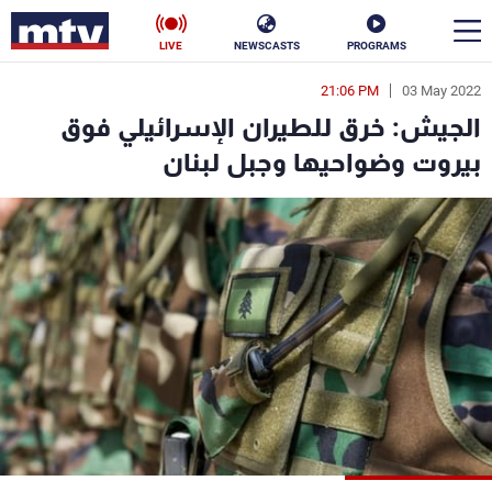
LIVE
NEWSCASTS
PROGRAMS
21:06 PM
03 May 2022
en
الجيش: خرق للطيران الإسرائيلي فوق
الأخبار
بيروت وضواحيها وجبل لبنان
سياسة
ناس
إقتصاد
فن
منوعات
رياضة
كأس العالم
البرامج
جدول البرامج