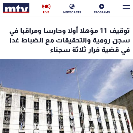
LIVE
NEWSCASTS
PROGRAMS
en
توقيف 11 مؤهلا أولا وحارسا ومراقبا في
الأخبار
سجن رومية والتحقيقات مع الضباط غدا
في قضية فرار ثلاثة سجناء
سياسة
ناس
إقتصاد
فن
منوعات
رياضة
كأس العالم
البرامج
جدول البرامج