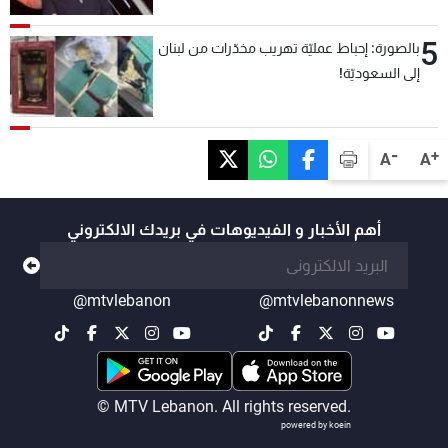
5
بالصورة: إحباط عمليّة تهريب مخدّرات من لبنان
إلى السعوديّة!
-
+
A
A
أهم الأخبار و الفيديوهات في بريدك الالكتروني
@mtvlebanon
@mtvlebanonnews
© MTV Lebanon. All rights reserved.
powered by koein