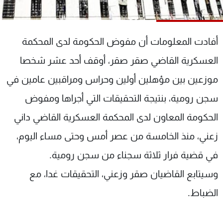
شاهد البرامج
الترددات
أفادت المعلومات أن مفوض الحكومة لدى المحكمة
عن MTV
وظائف
العسكرية القاضي صقر صقر، أوقف أحد عشر شخصا
الإنـتـاج
تواصل معنا
موزعين بين مؤهلين أولين وحراس ومراقبين عامين في
لاعلاناتكم
شروط الإسـتخدام
سياسة الخصوصية
سجن رومية، بنتيجة التحقيقات التي أجراها ومفوض
الحكومة المعاون لدى المحكمة العسكرية القاضي داني
زعني، منذ الخامسة من عصر أمس وحتى مساء اليوم،
في قضية فرار ثلاثة سجناء من سجن رومية.
وسيتابع القاضيان صقر وزعني، التحقيقات غدا، مع
الضباط.