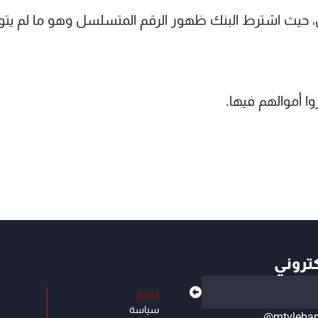
وال، حيث اشترط البنك ظهور الرقم المتسلسل وهو ما لم يتواف
ا أموالهم فيها.
كتروني
الأخبار
سياسة
@mtvleba