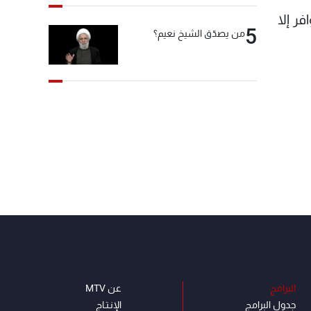
ر إلا
5
من يصدّق الشيخ نعيم؟
البرامج
عن MTV
جدول البرامج
الإنـتـاج