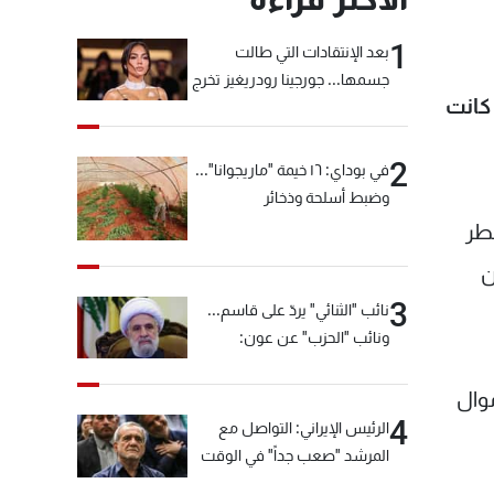
1
بعد الإنتقادات التي طالت
جسمها... جورجينا رودريغيز تخرج
كانت
عن صمتها
2
في بوداي: ١٦ خيمة "ماريجوانا"...
وضبط أسلحة وذخائر
طر
ن
3
نائب "الثنائي" يردّ على قاسم...
ونائب "الحزب" عن عون:
"انشالله خير"
نها أموال
4
الرئيس الإيراني: التواصل مع
المرشد "صعب جداً" في الوقت
الحالي