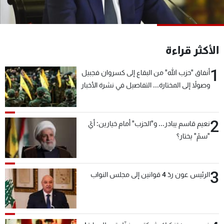
شاهد البرامج
الترددات
الأكثر قراءة
عن MTV
وظائف
الإنـتـاج
تواصل معنا
1
أنفاق "حزب الله" من البقاع إلى كسروان فجبيل
لاعلاناتكم
شروط الإسـتخدام
وصولاً إلى المختارة... التفاصيل في نشرة الأخبار
سياسة الخصوصية
بعد قليل
2
نعيم قاسم يبادر... و"الحزب" أمام خيارين: أيّ
"سمّ" يختار؟
3
الرئيس عون ردّ 4 قوانين إلى مجلس النواب