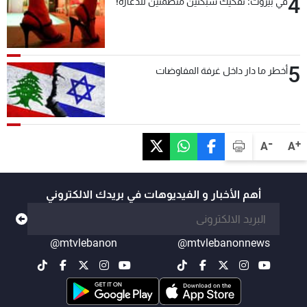
4
في بيروت: تفكيك شبكتين منظّمتين للدعارة!
5
أخطر ما دار داخل غرفة المفاوضات
-
+
A
A
أهم الأخبار و الفيديوهات في بريدك الالكتروني
@mtvlebanon
@mtvlebanonnews