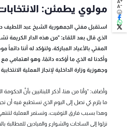
+
A
-
مولوي يطمئن: الانتخابات
A
استقبل مفتي الجمهورية الشيخ عبد اللطيف دريا
الذي قال بعد اللقاء: "من هذه الدار الكريمة 
المفتي بالأعياد المباركة، ولنؤكد له أننا دائماً 
وأكدنا له الذي ما أؤكده دائمًا، وهو اهتمامي مع
وجهوزية وزارة الداخلية لإنجاز العملية الانتخابي
وأضاف: "وأنا من هنا، أذكر اللبنانيين بأنَّ الحكومة ا
ما يلزم كي نصل إلى اليوم الذي نستطيع فيه أن نجري
وهذا بسبب فارق التوقيت، وتستمر العملية لتنتهي فج
نزلوا إلى الساحات والشوارع والميادين للمطالبة ب