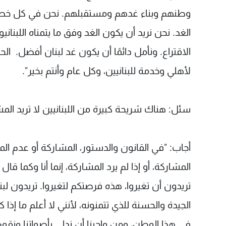
وطنهم وبناء غدهم ومستقبلهم. نحن في كل خطوة 
الغد. نحن نريد أن يكون الغد وفق ما يتمناه اللبنا
الاقتراع. ونأمل دائمًا أن يكون غد لبنان أفضل. ال
لأهلي وخدمة للبنانيين، وكل عام وأنتم بخير".
سئل: هناك شريحة كبيرة من اللبنانيين لا تريد المشا
أجاب: "في القانون والدستور، المشاركة أو عدم المشا
المشاركة، أو إذا لم يرد المشاركة، إنما أنا وكما ق
تريدون أن تغيروا، هذه فرصتكم لتغيروا. تريدون 
الجيدة والحسنة للذي تتمنونه، لأنني لا أعلم ما إذا
في هذا الوطن، ومن واجبنا أن ندلي بأصواتنا ونقوم ب