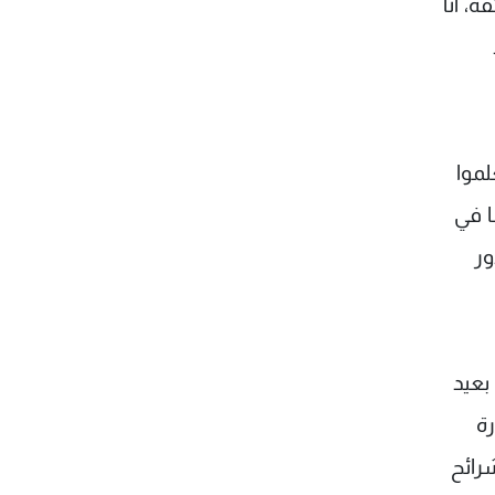
، أنا
لموا
ا في
يار ولغاية صدور
بعيد
رة
شرائح