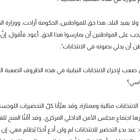
ولا يفيد البلد، هذا حق للمواطنين، الحكومة أرادت، ووزارة الد
ب على المواطنين أن يمارسوا هذا الحق. أعود فأقول، إنَّ 
ن أن يدلي بصوته في الانتخابات".
ان صعب لإجراء الانتخابات النيابية في هذه الظروف الصعبة ال
اسي؟
انتخابات مثالية وممتازة، وقد هيَّأنا كلَّ التحضيرات اللوجست
ا اجتماع مجلس الأمن الداخلي المركزي. وقد أمَّنَّا المنح لل
ند بدءِ التحضير للانتخابات لم ولن أدع أحدًا يُظلم معي، إن