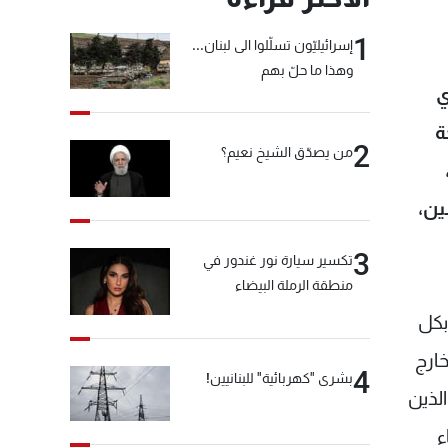
1
إسرائيليّون تسلّلوا الى لبنان...
وهذا ما حلّ بهم
ي
ة
2
من يصدّق الشيخ نعيم؟
ين،
3
تكسير سيارة نور غندور في
منطقة الرملة البيضاء
 بكل
خارج
4
بشرى "كهربائية" للبنانيين!
الذين
ء