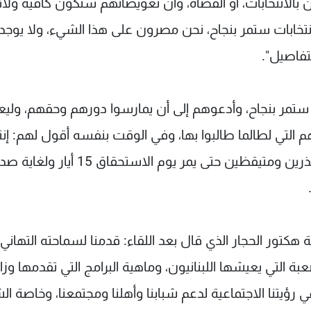
لانتخابات، أو القضاة، وانَّ تعويضاتهم ستكون كافية ولائقة
انتخابات ستمر بنجاح، نحن مصرون على هذا الشيء، ولا يوجد
تفاصيل".
خابات ستمر بنجاح، وأدعوهم إلى أن يمارسوا دورهم وحقهم، وليع
وقهم التي لطالما طالبوا بها، وفي الوقت بنفسه أقول لهم: إنن
وزارة الداخلية لن نركن إلى ما قمنا به، بل سنبقى حذرين ومتيقظين حتى يمر يوم الاستحقاق 15 أ
كتور الحجار الذي قال بعد اللقاء: قدمنا لسماحته التهاني 
صعبة التي يعيشها اللبنانيون، وماهية البرامج التي تقدمها وزا
 رؤيتنا الاجتماعية لدعم شبابنا وأهلنا ومجتمعنا، وخاصة ال