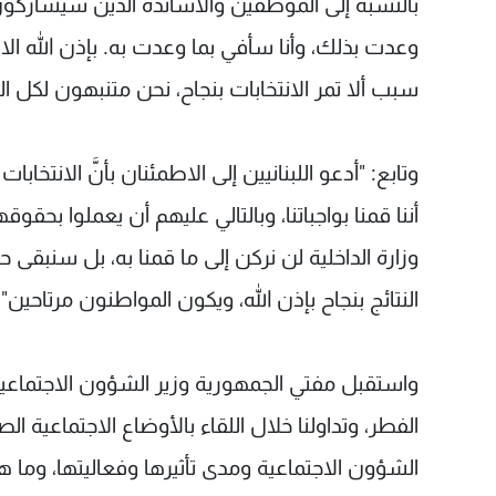
بالنسبة إلى الموظفين والأساتذة الذين سيشاركون با
وعدت بذلك، وأنا سأفي بما وعدت به. بإذن الله ال
سبب ألا تمر الانتخابات بنجاح، نحن متنبهون لكل ال
وتابع: "أدعو اللبنانيين إلى الاطمئنان بأنَّ الانت
أننا قمنا بواجباتنا، وبالتالي عليهم أن يعملوا بحق
النتائج بنجاح بإذن الله، ويكون المواطنون مرتاحين".
واستقبل مفتي الجمهورية وزير الشؤون الاجتماعية ه
الفطر، وتداولنا خلال اللقاء بالأوضاع الاجتماعية ال
الشؤون الاجتماعية ومدى تأثيرها وفعاليتها، وما هي