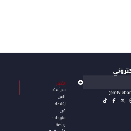
كتروني
الأخبار
سياسة
@mtvleba
ناس
إقتصاد
فن
منوعات
رياضة