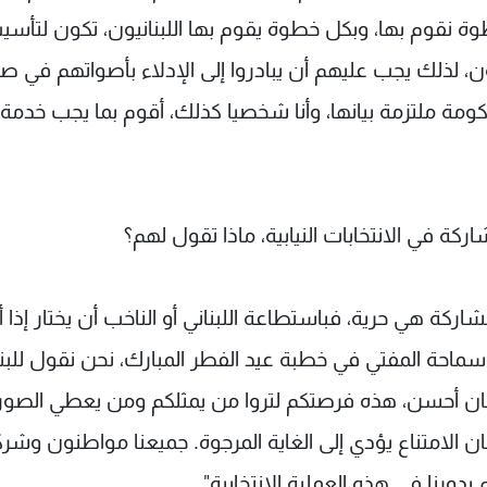
نقوم بها، وبكل خطوة يقوم بها اللبنانيون، تكون لتأس
نيون، لذلك يجب عليهم أن يبادروا إلى الإدلاء بأصواتهم في ص
حكومة ملتزمة بيانها، وأنا شخصيا كذلك، أقوم بما يجب خدمة
ركة في الانتخابات النيابية، ماذا تقول لهم؟
ركة هي حرية، فباستطاعة اللبناني أو الناخب أن يختار إذا أر
ال سماحة المفتي في خطبة عيد الفطر المبارك، نحن نقول للبنا
لبنان أحسن، هذه فرصتكم لتروا من يمثلكم ومن يعطي الصور
 كان الامتناع يؤدي إلى الغاية المرجوة. جميعنا مواطنون وشرك
دورنا في هذه العملية الانتخابية".