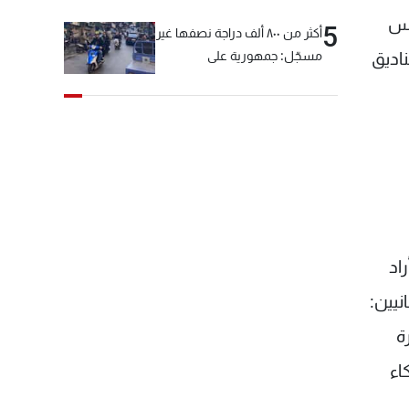
يس
5
أكثر من ٨٠٠ ألف دراجة نصفها غير
ناديق
مسجّل: جمهورية على
"دولابَين"!
اد
نيين:
ة
اء