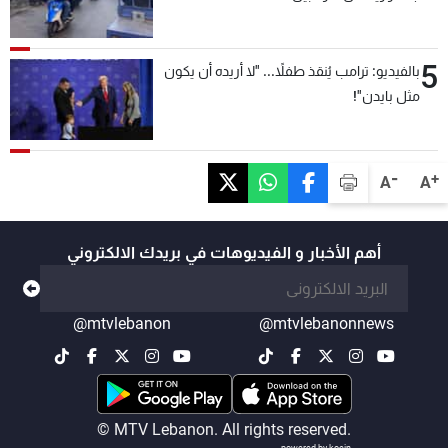
5
بالفيديو: ترامب يُنقذ طفلاً... "لا أريده أن يكون
مثل بايدن"!
-
+
A
A
أهم الأخبار و الفيديوهات في بريدك الالكتروني
@mtvlebanon
@mtvlebanonnews
© MTV Lebanon. All rights reserved.
powered by koein