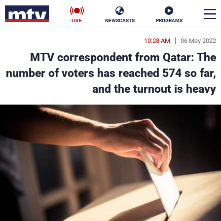
LIVE
NEWSCASTS
PROGRAMS
10:28 AM
06 May 2022
en
MTV correspondent from Qatar: The
الأخبار
number of voters has reached 574 so far,
and the turnout is heavy
سياسة
ناس
إقتصاد
فن
منوعات
رياضة
كأس العالم
البرامج
جدول البرامج