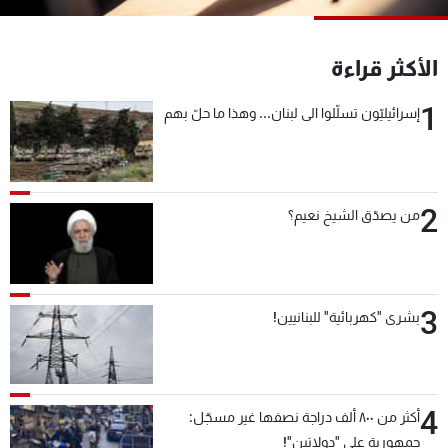
شاهد البرامج
الترددات
الأكثر قراءة
1
إسرائيليّون تسلّلوا الى لبنان... وهذا ما حلّ بهم
عن MTV
وظائف
الإنـتـاج
تواصل معنا
لاعلاناتكم
شروط الإسـتخدام
سياسة الخصوصية
2
من يصدّق الشيخ نعيم؟
3
بشرى "كهربائية" للبنانيين!
4
أكثر من ٨٠٠ ألف دراجة نصفها غير مسجّل:
جمهورية على "دولابَين"!