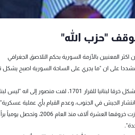
قف "حزب الله"
ن اكثر المعنيين بالأزمة السورية بحكم التلاصق الجغرافي
"، مشددا على ان "ما يجري على الساحة السورية اصبح يشكل ته
وردا على سؤال بشأن إذا كانت طائرة "حزب الله" تشكل خرقا لبنانيا للقرار 1701، لفت منصور إلى
ق القرار 1701، بل انه يحترمه منذ العام 2006 بانتشار الجيش في الجنوب، وعدم القيام بأي عملية عسكري
إلى ان "من لا يحترم الـ1701 هي اسرائيل، لقد تجاوزت خروقها العشرة آلاف منذ العام 2006، وتحص
دة".