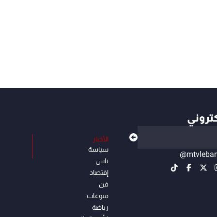
كتروني
الأخبار
سياسة
@mtvleba
ناس
إقتصاد
فن
منوعات
رياضة