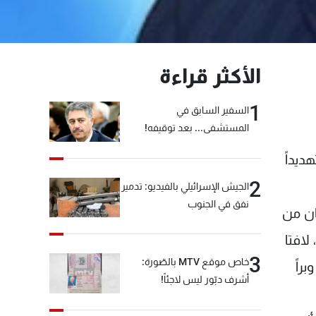
الأكثر قراءة
1
السفير السابق في
المستشفى... بعد توقيفه!
ديداً
2
الجيش الإسرائيلي بالفيديو: تدمير
نفق في الجنوب
 انه "ليس لبنان من
ة"، لافتا
3
خاص موقع MTV بالصّورة:
ل يومياً براً وبراً
أشرف دبّور ليس لاجئاً!