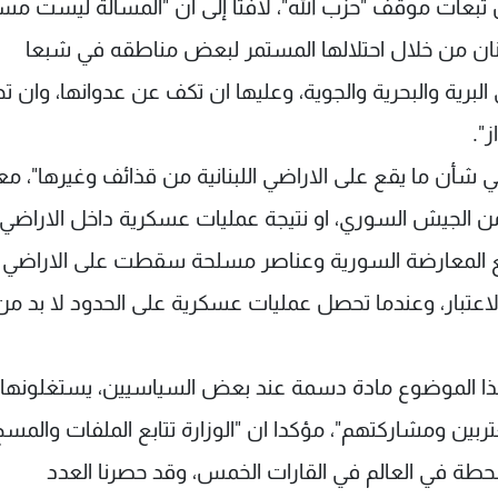
 تبعات موقف "حزب الله"، لافتا إلى ان "المسألة ليست مسأ
 لبنان من خلال احتلالها المستمر لبعض مناطقه في شبعا
البرية والبحرية والجوية، وعليها ان تكف عن عدوانها، وان تح
أن ما يقع على الاراضي اللبنانية من قذائف وغيرها"، معت
من الجيش السوري، او نتيجة عمليات عسكرية داخل الاراضي
ات مع المعارضة السورية وعناصر مسلحة سقطت على الاراضي
 الاعتبار، وعندما تحصل عمليات عسكرية على الحدود لا بد م
 "هذا الموضوع مادة دسمة عند بعض السياسيين، يستغلونها
تربين ومشاركتهم"، مؤكدا ان "الوزارة تتابع الملفات والمسح
حطة في العالم في القارات الخمس، وقد حصرنا العدد