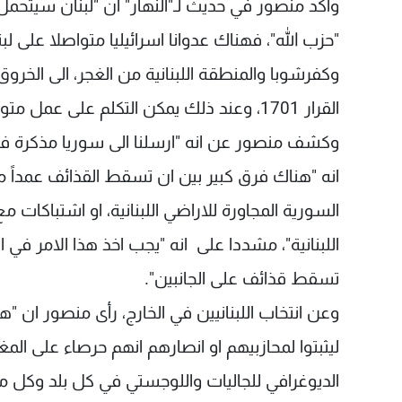
وأكد منصور في حديث لـ"النهار" ان "لبنان سيتحمل
"حزب الله"، فهناك عدوانا اسرائيليا متواصلا على
وكفرشوبا والمنطقة اللبنانية من الغجر، الى الخروق 
القرار 1701، وعند ذلك يمكن التكلم على عمل متواز".
وكشف منصور عن انه "ارسلنا الى سوريا مذكرة في ش
انه "هناك فرق كبير بين ان تسقط القذائف عمداً 
السورية المجاورة للاراضي اللبنانية، او اشتباك
اللبنانية"، مشددا على انه "يجب اخذ هذا الامر في
تسقط قذائف على الجانبين".
وعن انتخاب اللبنانيين في الخارج، رأى منصور ان
ليثبتوا لمحازبيهم او انصارهم انهم حرصاء على المغ
الديوغرافي للجاليات واللوجستي في كل بلد وكل م