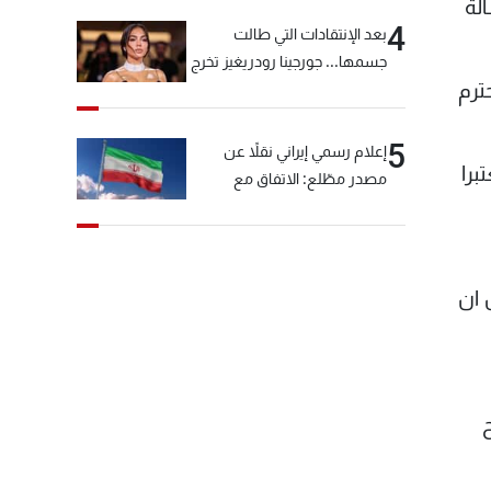
لة
4
بعد الإنتقادات التي طالت
جسمها... جورجينا رودريغيز تخرج
ترم
عن صمتها
5
إعلام رسمي إيراني نقلاً عن
برا
مصدر مطّلع: الاتفاق مع
سلطنة عمان بشأن مضيق
هرمز سيتأجل ما دامت أميركا
تهدد إيران
ن ان