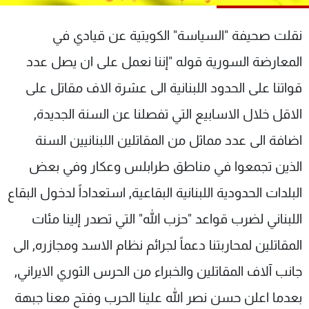
شاهد البرامج
الترددات
نقلت صحيفة "السياسة" الكويتية عن قيادي في
المعارضة السورية قوله "إننا نعمل على ان يصل عدد
عن MTV
وظائف
قواتنا على الحدود اللبنانية الى عشرة الاف مقاتل على
الإنـتـاج
تواصل معنا
لاعلاناتكم
شروط الإسـتخدام
الاقل خلال الاسابيع التي تفصلنا عن السنة الجديدة,
سياسة الخصوصية
اضافة الى عدد مماثل من المقاتلين اللبنانيين السنة
الذين تجمعوا في مناطق طرابلس وعكار وفي بعض
البلدات الحدودية اللبنانية البقاعية, استعداداً لدخول البقاع
اللبناني لضرب قواعد "حزب الله" التي تصدر إلينا مئات
المقاتلين لمحاربتنا دعماً لجرائم نظام الاسد ومجازره, الى
جانب آلاف المقاتلين والخبراء من الحرس الثوري الايراني,
بعدما اعلن حسن نصر الله علينا الحرب وفتح معنا جبهة