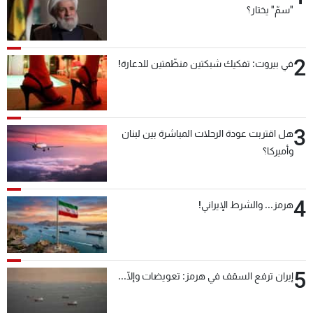
"سمّ" يختار؟
2
في بيروت: تفكيك شبكتين منظّمتين للدعارة!
3
هل اقتربت عودة الرحلات المباشرة بين لبنان
وأميركا؟
4
هرمز... والشرط الإيراني!
5
إيران ترفع السقف في هرمز: تعويضات وإلّا...