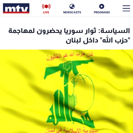
LIVE
NEWSCASTS
PROGRAMS
en
السياسة: ثوار سوريا يحضرون لمهاجمة
الأخبار
"حزب الله" داخل لبنان
سياسة
ناس
إقتصاد
فن
منوعات
رياضة
كأس العالم
البرامج
جدول البرامج