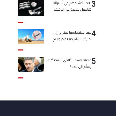
3
بعد انكشافهم في أستراليا...
تفاصيل جديدة عن توقيف
"شبكة الكوكايين"
4
بعد استخدامها ضدّ إيران...
أميركا تتسلّم دفعة صواريخ
كبيرة!
5
قضيّة السفير "الذي سقط": هل
يُسلَّم إلى بلده؟