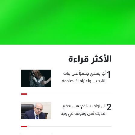
الأكثر قراءة
1
أبٌ يعتدي جنسيّاً على بناته
الثلاث… واعترافاتٌ صادمة
2
الى نواف سلام: هل يدفع
الحايك ثمن وقوفه في وجه
خيّاط؟