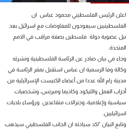
شاهد البرامج
الترددات
اعلن الرئيس الفلسطيني محمود عباس ان
الفلسطينيين سيعودون للمفاوضات مع اسرائيل بعد
عن MTV
وظائف
نيل عضوية دولة فلسطين بصفة مراقب في الامم
الإنـتـاج
تواصل معنا
لاعلاناتكم
شروط الإسـتخدام
المتحدة.
سياسة الخصوصية
وجاء في بيان صادر عن الرئاسة الفلسطينية ونشرته
وكالة وفا الرسمية ان عباس استقبل بمقر الرئاسة في
مدينة رام الله عددا من أعضاء الكنيست الإسرائيلية من
أحزاب العمل والليكود وكاديما وميرتس، وشخصيات
سياسية وإعلامية، وجنرالات متقاعدين ورؤساء بلديات
اسرائيليين.
وتابع البيان "اكد سيادته ان الجانب الفلسطيني سيذهب