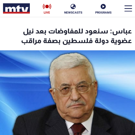
LIVE
NEWSCASTS
PROGRAMS
en
عباس: سنعود للمفاوضات بعد نيل
الأخبار
عضوية دولة فلسطين بصفة مراقب
سياسة
ناس
إقتصاد
فن
منوعات
رياضة
كأس العالم
البرامج
جدول البرامج