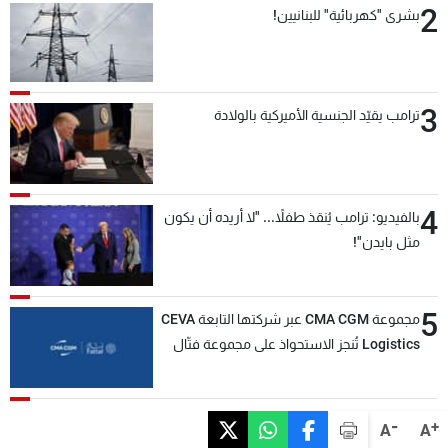
2
بشرى "كهربائية" للبنانيين!
3
ترامب يقيّد الجنسية الأميركية بالولادة
4
بالفيديو: ترامب يُنقذ طفلاً... "لا أريده أن يكون
مثل بايدن"!
5
مجموعة CMA CGM عبر شركتها التابعة CEVA
Logistics تُنجز الاستحواذ على مجموعة فتّال
-
+
A
A