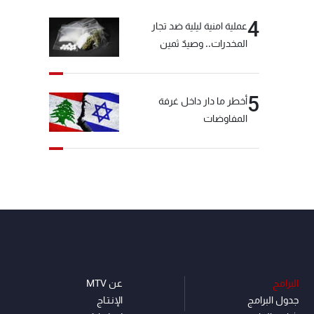
الأخبار بعد قليل
4
عملية امنية ليلية ضد تجار
المخدرات.. وصيدٌ ثمين
5
أخطر ما دار داخل غرفة
المفاوضات
البرامج
عن MTV
جدول البرامج
الإنـتـاج