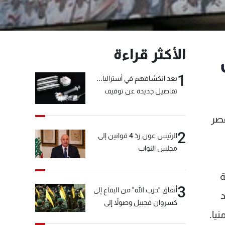
الأكثر قراءة
1
بعد انكشافهم في أستراليا...
تفاصيل جديدة عن توقيف
"شبكة الكوكايين"
قصر
2
الرئيس عون ردّ 4 قوانين إلى
مجلس النواب
ة
3
أنفاق "حزب الله" من البقاع إلى
د
كسروان فجبيل وصولاً إلى
يا.
المختارة... التفاصيل في نشرة