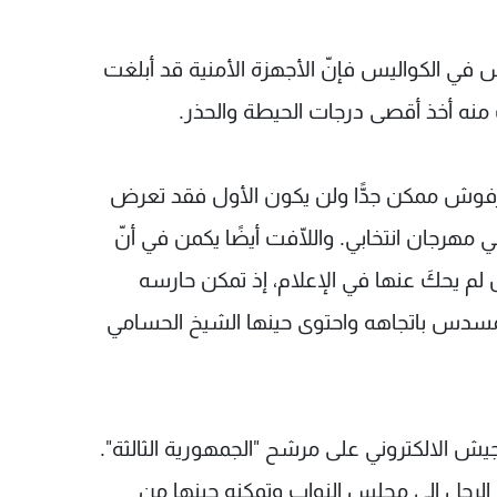
س في الكواليس فإنّ الأجهزة الأمنية قد أبلغت
نه أخذ أقصى درجات الحيطة والحذر.
فوش ممكن جدًّا ولن يكون الأول فقد تعرض
 مهرجان انتخابي. واللّافت أيضًا يكمن في أنّ
م يحكَ عنها في الإعلام، إذ تمكن حارسه
س باتجاهه واحتوى حينها الشيخ الحسامي
 الالكتروني على مرشح "الجمهورية الثالثة".
جل إلى مجلس النواب وتمكنه حينها من