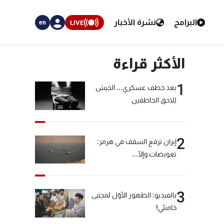
البرامج
نشرة الأخبار
LIVE
en
الأكثر قراءة
1
بعد خطف عسكري... الجيش
يُلاحق الخاطفين
2
إيران ترفع السقف في هرمز:
تعويضات وإلّا...
3
بالفيديو: الظهور الأوّل لمجتبى
خامنئي!