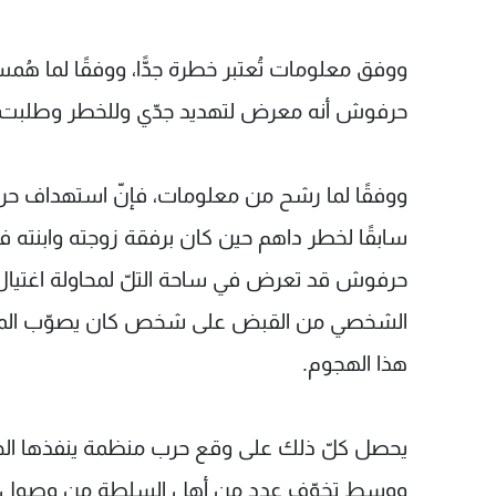
ووفق معلومات تُعتبر خطرة جدًّا، ووفقًا لما هُم
حرفوش أنه معرض لتهديد جدّي وللخطر وطلبت م
ووفقًا لما رشح من معلومات، فإنّ استهداف حر
سابقًا لخطر داهم حين كان برفقة زوجته وابنته في
حرفوش قد تعرض في ساحة التلّ لمحاولة اغتيال ل
الشخصي من القبض على شخص كان يصوّب المسد
هذا الهجوم.
يحصل كلّ ذلك على وقع حرب منظمة ينفذها الجيش
ووسط تخوّف عدد من أهل السلطة من وصول الر