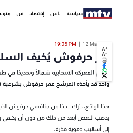
سياسة
ناس
إقتصاد
فن
منوع
عمر حرفوش يُخيف السلطة... فهل تغتاله؟ - MTV Lebanon
19:05 PM
12 May 2022
+
A
-
عمر حرفوش يُخيف السلطة
A
تحتدم المعركة الانتخابية شمالًا وتحديدًا في
واحد قد يأخذه المرشح عمر حرفوش بشرعية ن
هذا الواقع، حرّك عددًا من منافسي حرفوش الذين 
يذهب البعض أبعد من ذلك من دون أن يكتفي ببث 
إلى أساليب دموية قذرة.