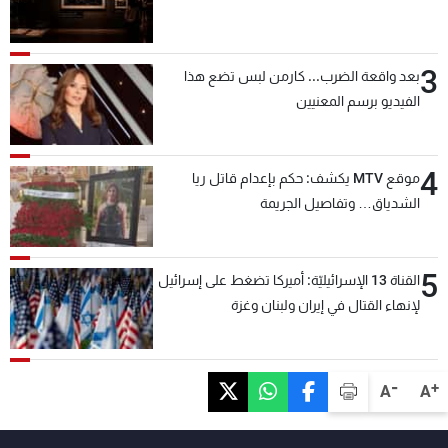
3
بعد واقعة الضرب... كارمن لبس تضع هذا
الفيديو برسم المعنيين
4
موقع MTV يكشف: حكم بإعدام قاتل ريا
الشدياق… وتفاصيل الجريمة
5
القناة 13 الإسرائيليّة: أميركا تضغط على إسرائيل
لإنهاء القتال في إيران ولبنان وغزة
-
+
A
A