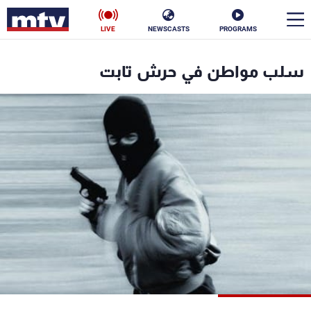
LIVE
NEWSCASTS
PROGRAMS
en
سلب مواطن في حرش تابت
الأخبار
سياسة
ناس
إقتصاد
فن
منوعات
رياضة
كأس العالم
البرامج
جدول البرامج