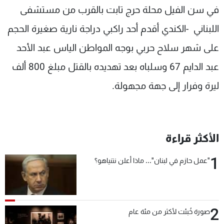
في سن الفيل محلة حرج تابت بالقرب من مستشفى
شاهد البرامج
الترددات
اللبناني -الكندي أقدم أحد راكبي دراجة نارية صغيرة الحجم
على شهر سلاح حربي بوجه المواطن الياس عبد الأحد
عن MTV
وظائف
عبد الدايم 67 وسلباه بعد تهديده بالقتل مبلغ 800 ألف
الإنـتـاج
تواصل معنا
لاعلاناتكم
شروط الإسـتخدام
ليرة وفرار إلى جهة مجهولة.
سياسة الخصوصية
الأكثر قراءة
1
"عمل حازم في لبنان"... ماذا أعلن نتنياهو؟
2
صورة خُبئت لأكثر من مئة عام