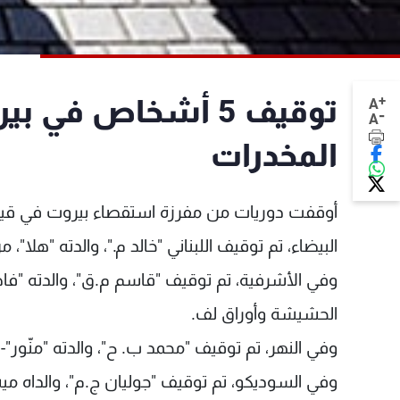
+
توقيف 5 أشخاص ف
A
-
A
المخدرات
الحشيشة وأوراق لف.