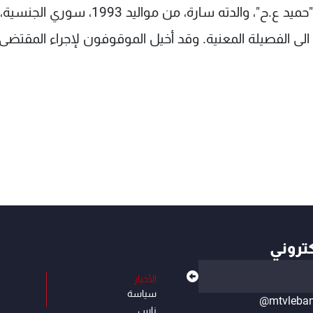
حشيشة الكيف وأوراق لف. وفي الحمرا، تم توقيف "حميد ع.ح"، والدته سارة، من مواليد 
الى الفصيلة المعنية. وقد أخيل الموقوفون لإجراء المقتضى
كتروني
الأخبار
سياسة
@mtvleba
ناس