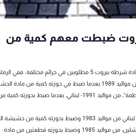
ي بيروت ضبطت معهم كمية من
أوقفت دوريات من مفرزة استقصاء بيروت في قيادة شرطة بيروت 5 مطلوبين في جرائم مختلفة. ففي الرم
البيضاء، تم توقيف اللبناني "خالد م."، والدته "هلا"، من مواليد 1989 بعدما ضبط في حوزته كمية من ما
وفي الأشرفية، تم توقيف "قاسم م.ق"، والدته "فاطمة"، من مواليد 1991- لبناني، بعدما ضبط بحوزته كمية 
وفي النهر، تم توقيف "محمد ب. ح"، والدته "منّور"- لبناني من مواليد 1983 وضبط بحوزته كمية من 
وفي السوديكو، تم توقيف "جوليان ج.م"، والداه ميشلين، من مواليد 1985 وضبط بحوزته قطعتين من مادة