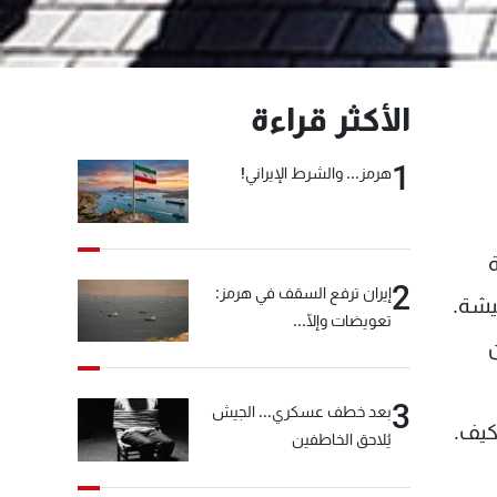
الأكثر قراءة
1
هرمز... والشرط الإيراني!
لة
2
إيران ترفع السقف في هرمز:
دة الحشيشة.
تعويضات وإلّا...
من
3
بعد خطف عسكري... الجيش
حشيشة الكيف.
يُلاحق الخاطفين