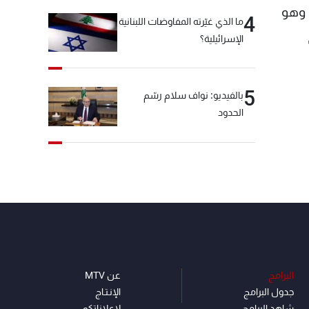
1993، سوري الجنسية، وهو
4
ما الذي غيّرته المفاوضات اللبنانية
الإسرائيلية؟
5
بالفيديو: نواف سلام رسّم
الحدود
البرامج
عن MTV
جدول البرامج
الإنـتـاج
شاهد البرامج
لاعلاناتكم