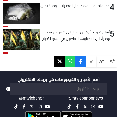
4
عملية امنية ليلية ضد تجار المخدرات.. وصيدٌ ثمين
5
أنفاق "حزب الله" من البقاع إلى كسروان فجبيل
وصولاً إلى المختارة... التفاصيل في نشرة الأخبار
بعد قليل
-
+
A
A
أهم الأخبار و الفيديوهات في بريدك الالكتروني
@mtvlebanon
@mtvlebanonnews