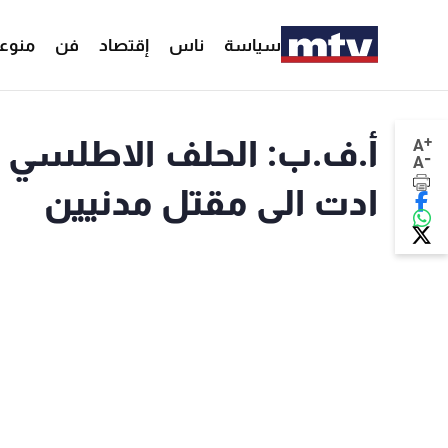
سياسة
ناس
إقتصاد
فن
منوع
+
أ.ف.ب: الحلف الاطلسي ي
A
-
A
ادت الى مقتل مدنيين