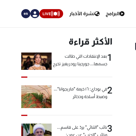
البرامج
نشرة الأخبار
LIVE
en
الأكثر قراءة
1
بعد الإنتقادات التي طالت
جسمها... جورجينا رودريغيز تخرج
عن صمتها
2
في بوداي: ١٦ خيمة "ماريجوانا"...
وضبط أسلحة وذخائر
3
نائب "الثنائي" يردّ على قاسم...
ونائب "الحزب" عن عون: