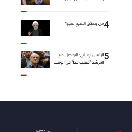
"انشالله خير"
4
من يصدّق الشيخ نعيم؟
5
الرئيس الإيراني: التواصل مع
المرشد "صعب جداً" في الوقت
الحالي
البرامج
عن MTV