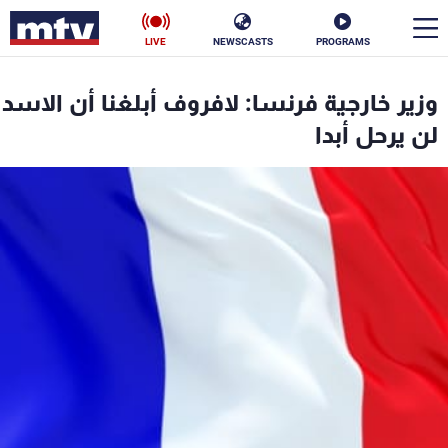
LIVE
NEWSCASTS
PROGRAMS
en
وزير خارجية فرنسا: لافروف أبلغنا أن الاسد
الأخبار
لن يرحل أبدا
سياسة
ناس
إقتصاد
فن
منوعات
رياضة
كأس العالم
البرامج
جدول البرامج