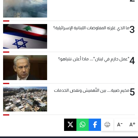
3
ما الذي غيّرته المفاوضات اللبنانية الإسرائيلية؟
4
"عمل حازم في لبنان"... ماذا أعلن نتنياهو؟
5
مخيم ضبية... بين التَّهميش ونقص الخدمات
-
+
A
A