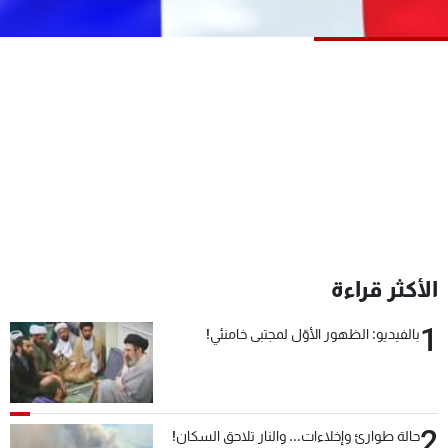
شاهد البرامج
الترددات
عن MTV
وظائف
الإنـتـاج
تواصل معنا
لاعلاناتكم
شروط الإسـتخدام
سياسة الخصوصية
الأكثر قراءة
1
بالفيديو: الظهور الأوّل لمجتبى خامنئي!
2
حالة طوارئ وإخلاءات... والنار تلاحق السكان!