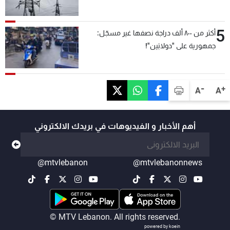
5
أكثر من ٨٠٠ ألف دراجة نصفها غير مسجّل:
جمهورية على "دولابَين"!
-
+
A
A
أهم الأخبار و الفيديوهات في بريدك الالكتروني
@mtvlebanon
@mtvlebanonnews
© MTV Lebanon. All rights reserved.
powered by koein