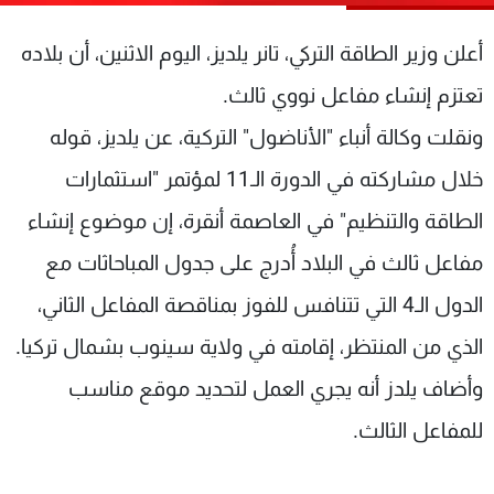
شاهد البرامج
أعلن وزير الطاقة التركي، تانر يلديز، اليوم الاثنين، أن بلاده
الترددات
تعتزم إنشاء مفاعل نووي ثالث.
عن MTV
وظائف
ونقلت وكالة أنباء "الأناضول" التركية، عن يلديز، قوله
الإنـتـاج
تواصل معنا
لاعلاناتكم
شروط الإسـتخدام
خلال مشاركته في الدورة الـ11 لمؤتمر "استثمارات
سياسة الخصوصية
الطاقة والتنظيم" في العاصمة أنقرة، إن موضوع إنشاء
مفاعل ثالث في البلاد أُدرج على جدول المباحاثات مع
الدول الـ4 التي تتنافس للفوز بمناقصة المفاعل الثاني،
الذي من المنتظر، إقامته في ولاية سينوب بشمال تركيا.
وأضاف يلدز أنه يجري العمل لتحديد موقع مناسب
للمفاعل الثالث.