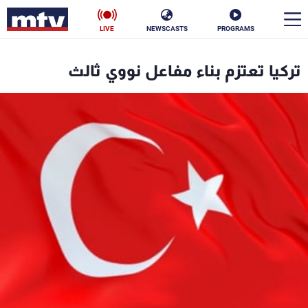
LIVE
NEWSCASTS
PROGRAMS
en
تركيا تعتزم بناء مفاعل نووي ثالث
الأخبار
سياسة
ناس
إقتصاد
فن
منوعات
رياضة
كأس العالم
البرامج
جدول البرامج