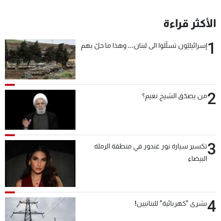
الأكثر قراءة
1
إسرائيليّون تسلّلوا الى لبنان... وهذا ما حلّ بهم
2
من يصدّق الشيخ نعيم؟
3
تكسير سيارة نور غندور في منطقة الرملة
البيضاء
4
بشرى "كهربائية" للبنانيين!