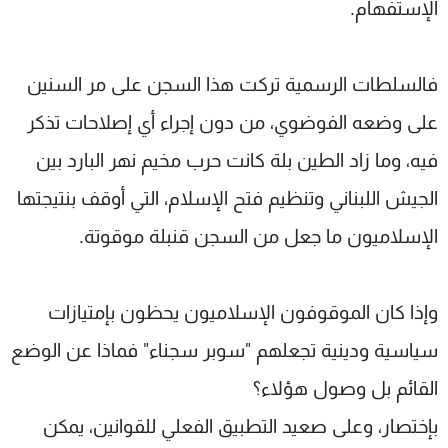
الإستفهام.
شاهد البرامج
الترددات
فالسلطات الرسمية تركت هذا السجن على مر السنين
عن MTV
وظائف
على وضعه الفوضوي، من دون إجراء أي إصلاحات تذكر
الإنـتـاج
تواصل معنا
لاعلاناتكم
شروط الإسـتخدام
فيه، وما زاد الطين بلة كانت حرب مخيم نهر البارد بين
سياسة الخصوصية
الجيش اللبناني وتنظيم فتح الإسلام، التي أوقف بنتيجتها
الإسلاميون ما جعل من السجن قنبلة موقوتة.
وإذا كان الموقوفون الإسلاميون يحظون بإمتيازات
سياسية ودينية تجعلهم "سوبر سجناء" فماذا عن الوضع
القائم بل وصول هؤلاء؟
بإختصار، وعلى صعيد التطبيق الفعلي للقوانين، يمكن