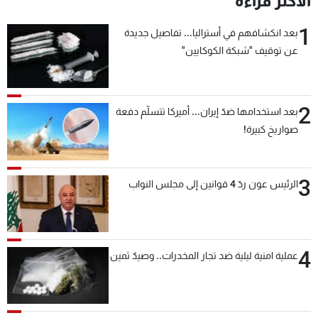
الأكثر قراءة
1
بعد انكشافهم في أستراليا... تفاصيل جديدة
عن توقيف "شبكة الكوكايين"
2
بعد استخدامها ضدّ إيران... أميركا تتسلّم دفعة
صواريخ كبيرة!
3
الرئيس عون ردّ 4 قوانين إلى مجلس النواب
4
عملية امنية ليلية ضد تجار المخدرات.. وصيدٌ ثمين