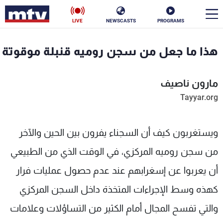
LIVE
NEWSCASTS
PROGRAMS
en
هذا ما جعل من سجن روميه قنبلة موقوتة
الأخبار
مارون ناصيف
سياسة
ناس
Tayyar.org
إقتصاد
فن
ويستغربون كيف أن السجناء يفرون بين الحين والآخر
منوعات
رياضة
من سجن روميه المركزي، في الوقت الذي من الطبيعي
كأس العالم
أن يعربوا عن إسغرابهم عند عدم حصول عمليات فرار
كهذه وسط الإجراءات المتخذة داخل السجن المركزي
البرامج
والتي تفسح المجال أمام الكثير من التساؤلات وعلامات
جدول البرامج